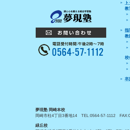
ト
教
指
教
校
卒
夢現塾 岡崎本校
岡崎市柱4丁目3番地14
TEL:
0564-57-1112
FAX:
緑丘校