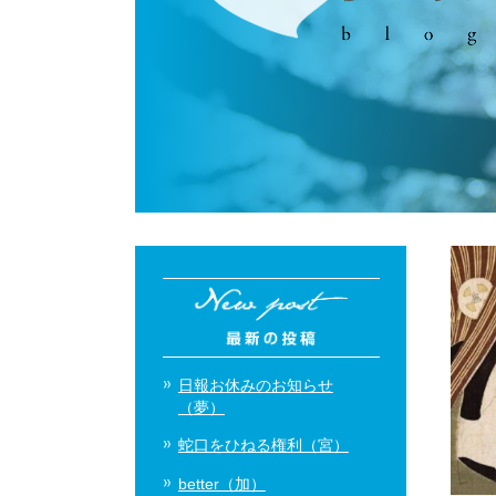
日報お休みのお知らせ
（夢）
蛇口をひねる権利（宮）
better（加）