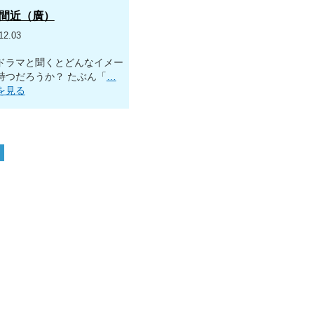
間近（廣）
12.03
ドラマと聞くとどんなイメー
持つだろうか？ たぶん「
…
を見る