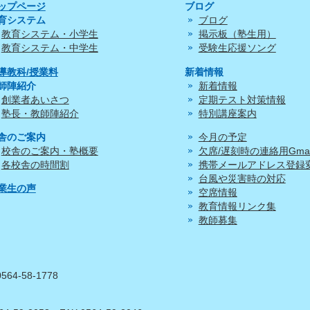
ップページ
ブログ
育システム
ブログ
教育システム・小学生
掲示板（塾生用）
教育システム・中学生
受験生応援ソング
導教科/授業料
新着情報
師陣紹介
新着情報
創業者あいさつ
定期テスト対策情報
塾長・教師陣紹介
特別講座案内
舎のご案内
今月の予定
校舎のご案内・塾概要
欠席/遅刻時の連絡用Gmai
各校舎の時間割
携帯メールアドレス登録
台風や災害時の対応
業生の声
空席情報
教育情報リンク集
教師募集
0564-58-1778