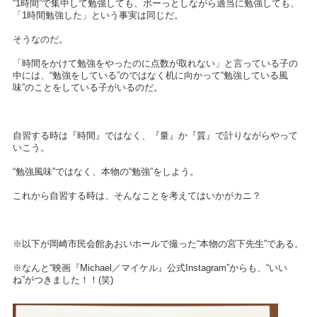
“1時間”で集中して勉強しても、ボーっとしながら適当に勉強しても、
「1時間勉強した」という事実は同じだ。
そうなのだ。
「時間をかけて勉強をやったのに点数が取れない」と言っている子の
中には、“勉強をしている”のではなく机に向かって“勉強している風
味”のことをしている子がいるのだ。
自習する時は『時間』ではなく、『量』か『質』で計りながらやって
いこう。
“勉強風味”ではなく、本物の“勉強”をしよう。
これから自習する時は、そんなことを考えてはいかがカニ？
※以下が岡崎市民会館あおいホールで撮った“本物の宮下先生”である。
※なんと“映画『Michael／マイケル』公式Instagram”からも、“いい
ね”がつきました！！(笑)