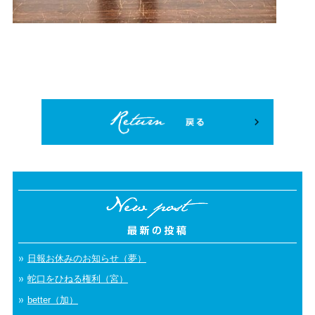
日報お休みのお知らせ（夢）
蛇口をひねる権利（宮）
better（加）