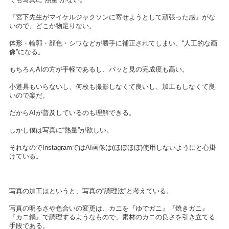
『宮下先生がマイケルジャクソンに寄せようとして頑張った感』がな
いので、どこか物足りない。
体形・輪郭・顔色・シワなどが勝手に補正されてしまい、“人工的な画
像”になる。
もちろんAIの方が手軽であるし、パッと見の完成度も高い。
小道具もいらないし、何枚も撮影しなくて良いし、加工もしなくて良
いので楽だ。
だからAIが普及しているのも理解できる。
しかし僕は写真に“熱量”が欲しい。
それなのでInstagramではAI画像は(ほぼほぼ)使用しないようにと心掛
けている。
写真の加工はというと、写真の“調理法”と考えている。
写真の明るさや色合いの変更は、カニを『ゆでガニ』『焼きガニ』
『カニ鍋』で調理するようなもので、素材のカニの良さを引き立てる
手段である。