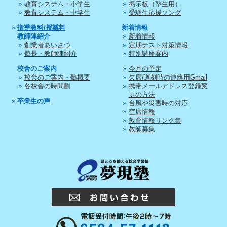
教育システム・小学生
掲示板（塾生用）
教育システム・中学生
受験生応援ソング
指導教科/授業料
新着情報
教師陣紹介
新着情報
創業者あいさつ
定期テスト対策情報
塾長・教師陣紹介
特別講座案内
校舎のご案内
今月の予定
校舎のご案内・塾概要
欠席/遅刻時の連絡用Gmail
各校舎の時間割
携帯メールアドレス登録変
更の方法
卒業生の声
台風や災害時の対応
空席情報
教育情報リンク集
教師募集