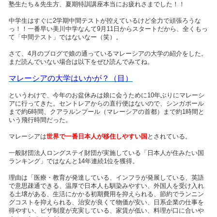
塾生たち＆先生方、夏期特訓講座本当にお疲れさまでした！！
中学生はすぐに2学期中間テストが控えているけど全力で頑張ろうな
っ！！一番早い美川中学なんて9月11日からスタートだから、全くもっ
て「中間テスト」ではないなー（笑）。
さて、4月のブログで娘の通っているマレーシアの大学の紹介をした。
まだ読んでいない場合は以下をぜひ読んでみてね。
マレーシアの大学はいかが？（目）
というわけで、今年のお盆休みは娘に会うために10年ぶりにマレーシ
アに行ってきた。セントレアからの直行便はないので、シンガポール
まで約6時間、クアラルンプール（マレーシアの首都）まで約1時間と
いう飛行時間だった。
マレーシアは
世界で一番日本人が移住しやすい国
とされている。
一般財団法人ロングステイ
財団が実施している「日本人が住みたい国
ランキング」ではなんと14年連続1位を獲得。
理由は「医療・教育が発達している、インフラが発展している、英語
で意思疎通できる、温厚で日本人も馴染みやすい、外国人を受け入れ
る土壌がある、生活にかかる初期費用を抑えられる、節約でランニン
グコストを抑えられる、治安が良くて物価が安い、日系企業の仕事を
得やすい、ビザ制度が充実している、家賃が低い、料理が口に合いや