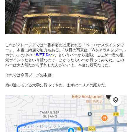
これがマレーシアでは一番有名だと思われる「ペトロナスツインタワ
ー」。本当に綺麗で迫力もある。1枚目の写真は「Wクアラルンプール
ホテル」の中の「
WET Deck
」
というバーから撮影
。
ここが
一番の絶
景ポイントだという話なので、よかったら
いつか行ってみてね。この
バーは大人気だから予約した方がいいよ。本当に最高だった。
それでは今回ブログの本題！
娘の通っている大学に行ってきた。まずはエリアの紹介だ。