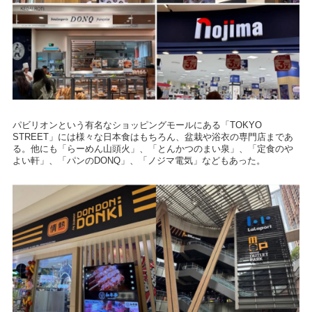
パビリオンという有名なショッピングモールにある「TOKYO
STREET」には様々な日本食はもちろん、盆栽や浴衣の専門店まであ
る。他にも「らーめん山頭火」、「とんかつのまい泉」、「定食のや
よい軒」、「パンのDONQ」、「ノジマ電気」などもあった。