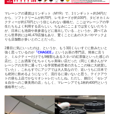
マレーシアの通貨はリンギット（MYR）で、1リンギット＝約34円だ
から、ソフトクリームが約70円、レモネードが約100円、タピオカミル
クティーが約170円という信じられない価格だ。ここはマレーシアの学
生たちもよく利用する店らしい。ちなみにここまでは安くないだろう
が、日本にも池袋や表参道などに進出している…というか、調べてみ
たら世界的には46,479店舗もあり、驚くことにあのスタバやマックよ
りも店舗数が多いとのことだった。
2番目に気にいったのは、というか、もう3回くらいすぐに飲みたいと
強く思っているのが
「CHAGEE」
というお茶の専門店。簡単に言う
と、ミルクティーだけでも9種類もあるスタバの紅茶版といった感じの
店だ。ここお洒落でむちゃくちゃ美味い店だった（同じく娘さんがマ
レーシアの大学に通っている学習塾経営者の方もここの味に大絶賛し
ていた）。これもすでにアジアでは大人気なので、近いうちに日本で
も絶対に飲めるようになって、流行るに違いないと思う。テイクアウ
トの袋も上品でかなりオシャレだったしね。ただし、娘曰く「セレブ
＆自分へのご褒美用の店」らしく、マレーシアでも1杯約400円という
価格帯だった。