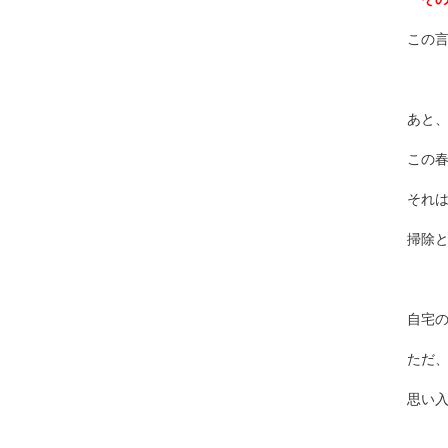
この
あと
この
それ
掃除
自宅
ただ
思い