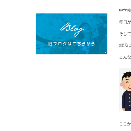
中学
毎日
そし
部活
こん
ここ