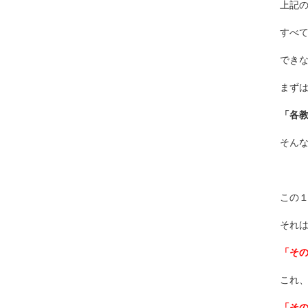
上記の
すべ
でき
まず
「各
そん
この
それ
「そ
これ
「そ