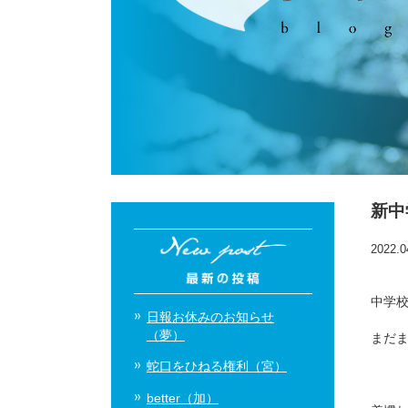
新中
2022.0
中学校
日報お休みのお知らせ
（夢）
まだ
蛇口をひねる権利（宮）
better（加）