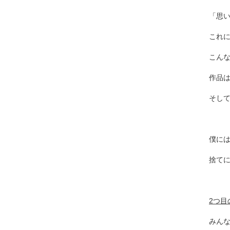
「思
これ
こん
作品
そし
僕には
捨て
2
つ目
みん