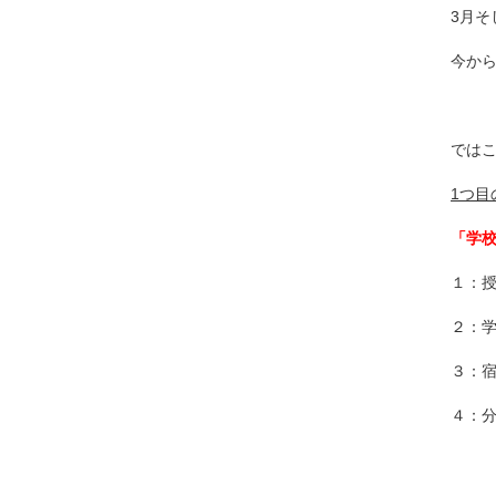
3月
今か
ではこ
1
つ目
「学
１：
２：
３：
４：