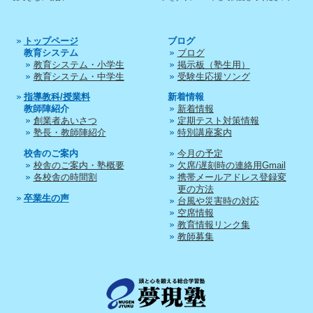
トップページ
ブログ
教育システム
ブログ
教育システム・小学生
掲示板（塾生用）
教育システム・中学生
受験生応援ソング
指導教科/授業料
新着情報
教師陣紹介
新着情報
創業者あいさつ
定期テスト対策情報
塾長・教師陣紹介
特別講座案内
校舎のご案内
今月の予定
校舎のご案内・塾概要
欠席/遅刻時の連絡用Gmail
各校舎の時間割
携帯メールアドレス登録変
更の方法
卒業生の声
台風や災害時の対応
空席情報
教育情報リンク集
教師募集