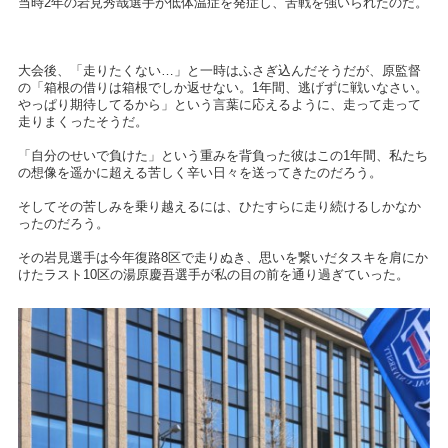
当時
2
年の岩見秀哉選手が低体温症を発症し、苦戦を強いられたのだ。
大会後、「走りたくない…」と一時はふさぎ込んだそうだが、原監督
の「箱根の借りは箱根でしか返せない。
1
年間、逃げずに戦いなさい。
やっぱり期待してるから」という言葉に応えるように、走って走って
走りまくったそうだ。
「自分のせいで負けた」という重みを背負った彼はこの
1
年間、私たち
の想像を遥かに超える苦しく辛い日々を送ってきたのだろう。
そしてその苦しみを乗り越えるには、ひたすらに走り続けるしかなか
ったのだろう。
その岩見選手は今年復路
8
区で走りぬき、思いを繋いだタスキを肩にか
けたラスト
10
区の湯原慶吾選手が私の目の前を通り過ぎていった。