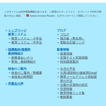
このサイトにはPDF閲覧機能があります。ご使用のスマ―トフォン・タブレットでPDFが閲
覧できない場合、「
Adobe Acrobat Reader」をダウンロードして閲覧してください。
トップページ
ブログ
教育システム
ブログ
教育システム・小学生
掲示板（塾生用）
教育システム・中学生
受験生応援ソング
指導教科/授業料
新着情報
教師陣紹介
新着情報
創業者あいさつ
定期テスト対策情報
塾長・教師陣紹介
特別講座案内
校舎のご案内
今月の予定
校舎のご案内・塾概要
欠席/遅刻時の連絡用Gmail
各校舎の時間割
携帯メールアドレス登録変
更の方法
卒業生の声
台風や災害時の対応
空席情報
教育情報リンク集
教師募集