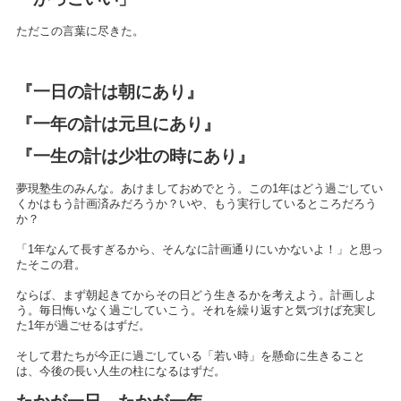
ただこの言葉に尽きた。
『一日の計は朝にあり』
『一年の計は元旦にあり』
『一生の計は少壮の時にあり』
夢現塾生のみんな。あけましておめでとう。
この1
年はどう過ごしてい
くかはもう計画済みだろうか？いや、もう実行しているところだろう
か？
「
1
年なんて長すぎるから、そんなに計画通りにいかないよ！」と思っ
たそこの君。
ならば、まず朝起きてからその日どう生きるかを考えよう。計画しよ
う。毎日悔いなく過ごしていこう。それを繰り返すと気づけば充実し
た
1
年が過ごせるはずだ。
そして君たちが今正に過ごしている「若い時」を懸命に生きること
は、今後の長い人生の柱になるはずだ。