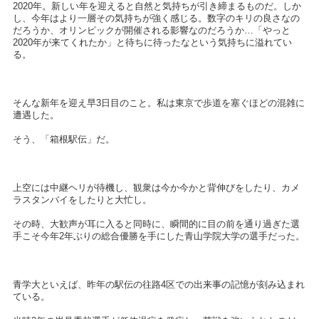
2020
年。新しい年を迎えると自然と気持ちが引き締まるものだ。しか
し、今年はより一層その気持ちが強く感じる。数字のキリの良さなの
だろうか、オリンピックが開催される影響なのだろうか…「やっと
2020
年が来てくれたか」と待ちに待ったなという気持ちに溢れてい
る。
そんな新年を迎え早
3
日目のこと。私は東京で歩道を塞ぐほどの混雑に
遭遇した。
そう、「箱根駅伝」だ。
上空には中継ヘリが待機し、観衆は今か今かと背伸びをしたり、カメ
ラスタンバイをしたりと大忙し。
その時、大歓声が耳に入ると同時に、瞬間的に目の前を通り過ぎた選
手こそ今年
2
年ぶりの総合優勝を手にした青山学院大学の選手だった。
青学大といえば、昨年の駅伝の往路
4
区での出来事の記憶が刻み込まれ
ている。