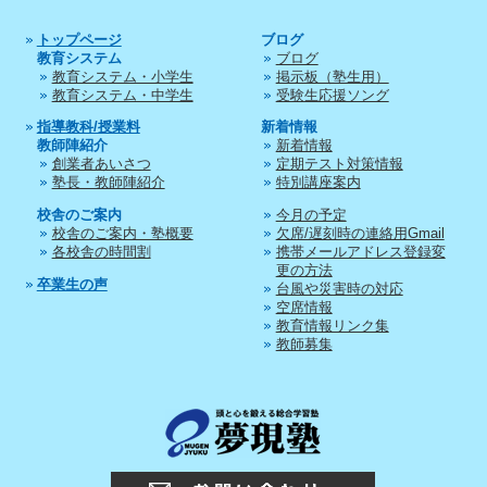
トップページ
ブログ
教育システム
ブログ
教育システム・小学生
掲示板（塾生用）
教育システム・中学生
受験生応援ソング
指導教科/授業料
新着情報
教師陣紹介
新着情報
創業者あいさつ
定期テスト対策情報
塾長・教師陣紹介
特別講座案内
校舎のご案内
今月の予定
校舎のご案内・塾概要
欠席/遅刻時の連絡用Gmail
各校舎の時間割
携帯メールアドレス登録変
更の方法
卒業生の声
台風や災害時の対応
空席情報
教育情報リンク集
教師募集