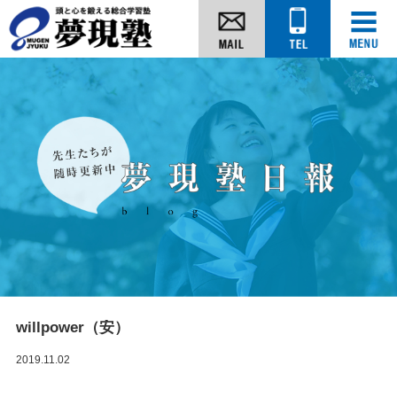
willpower（安）
2019.11.02