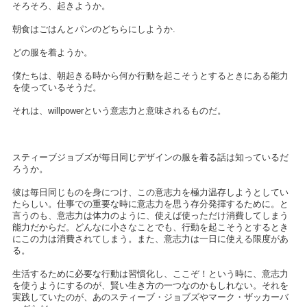
そろそろ、起きようか。
朝食はごはんとパンのどちらにしようか.
どの服を着ようか。
僕たちは、朝起きる時から何か行動を起こそうとするときにある能力
を使っているそうだ。
それは、willpowerという意志力と意味されるものだ。
スティーブジョブズが毎日同じデザインの服を着る話は知っているだ
ろうか。
彼は毎日同じものを身につけ、この意志力を極力温存しようとしてい
たらしい。仕事での重要な時に意志力を思う存分発揮するために。と
言うのも、意志力は体力のように、使えば使っただけ消費してしまう
能力だからだ。どんなに小さなことでも、行動を起こそうとするとき
にこの力は消費されてしまう。また、意志力は一日に使える限度があ
る。
生活するために必要な行動は習慣化し、ここぞ！という時に、意志力
を使うようにするのが、賢い生き方の一つなのかもしれない。それを
実践していたのが、あのスティーブ・ジョブズやマーク・ザッカーバ