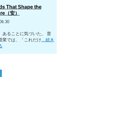
s That Shape the
ure（安）
06.30
、あることに気づいた。 普
授業では、「これだけ
…続き
る