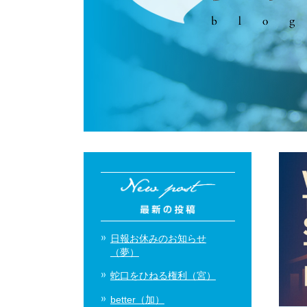
日報お休みのお知らせ
（夢）
蛇口をひねる権利（宮）
better（加）