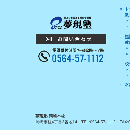
ト
教
指
教
校
卒
夢現塾 岡崎本校
岡崎市柱4丁目3番地14
TEL:
0564-57-1112
FAX: