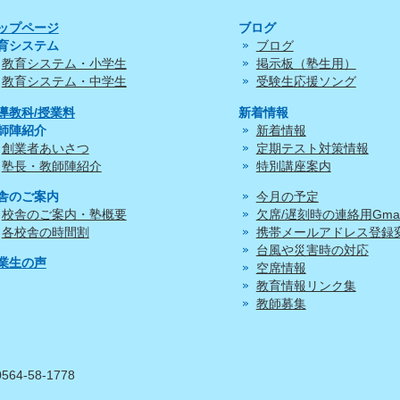
ップページ
ブログ
育システム
ブログ
教育システム・小学生
掲示板（塾生用）
教育システム・中学生
受験生応援ソング
導教科/授業料
新着情報
師陣紹介
新着情報
創業者あいさつ
定期テスト対策情報
塾長・教師陣紹介
特別講座案内
舎のご案内
今月の予定
校舎のご案内・塾概要
欠席/遅刻時の連絡用Gmai
各校舎の時間割
携帯メールアドレス登録
台風や災害時の対応
業生の声
空席情報
教育情報リンク集
教師募集
0564-58-1778