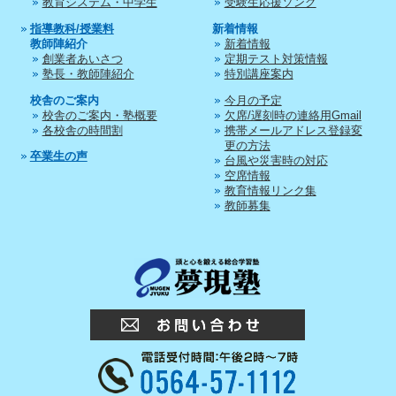
教育システム・中学生
受験生応援ソング
指導教科/授業料
新着情報
教師陣紹介
新着情報
創業者あいさつ
定期テスト対策情報
塾長・教師陣紹介
特別講座案内
校舎のご案内
今月の予定
校舎のご案内・塾概要
欠席/遅刻時の連絡用Gmail
各校舎の時間割
携帯メールアドレス登録変
更の方法
卒業生の声
台風や災害時の対応
空席情報
教育情報リンク集
教師募集