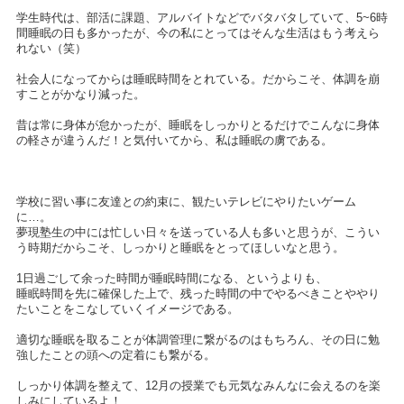
学生時代は、部活に課題、アルバイトなどでバタバタしていて、5~6時
間睡眠の日も多かったが、今の私にとってはそんな生活はもう考えら
れない（笑）
社会人になってからは睡眠時間をとれている。だからこそ、体調を崩
すことがかなり減った。
昔は常に身体が怠かったが、睡眠をしっかりとるだけでこんなに身体
の軽さが違うんだ！と気付いてから、私は睡眠の虜である。
学校に習い事に友達との約束に、観たいテレビにやりたいゲーム
に…。
夢現塾生の中には忙しい日々を送っている人も多いと思うが、こうい
う時期だからこそ、しっかりと睡眠をとってほしいなと思う。
1日過ごして余った時間が睡眠時間になる、というよりも、
睡眠時間を先に確保した上で、残った時間の中でやるべきことややり
たいことをこなしていくイメージである。
適切な睡眠を取ることが体調管理に繋がるのはもちろん、その日に勉
強したことの頭への定着にも繋がる。
しっかり体調を整えて、12月の授業でも元気なみんなに会えるのを楽
しみにしているよ！