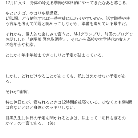
12月に入り、身体の冷える季節が本格的にやってきたなあと感じる。
冬といえば、やはり冬期講座。
1問1問、どう解説すれば一番生徒に伝わりやすいのか。話す順番や使
う言葉を考えて問題と睨めっこしながら、準備を進めている最中だ。
それから、個人的な楽しみで言うと、M-1グランプリ、前回のブログで
お話しした『劇場版 緊急取調室』、それから高校や大学時代の友人と
の忘年会や初詣。
とにかく年末年始までぎっしりと予定が詰まっている。
しかし、どれだけやることがあっても、私には欠かせない予定があ
る。
それが“睡眠”。
特に休日だが、寝られるときは12時間前後寝ている。少なくとも9時間
は寝ないと頭と身体がスッキリしない。
目黒先生に休日の予定を聞かれるときは、決まって「明日も寝るの
か？」の一言である。（笑）