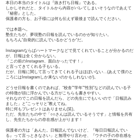
本日の本当のタイトルは『抜き打ち日報』である。
しかしそれだと、タイトルから内容がバレてしまいそうなのであえて
『秘密』とした。
保護者の方も、お子様には何も伝えず最後まで読んでください。
では本題へ。
塾生たちが、夢現塾の日報を読んでいるのかが知りたい。
もちろん“自発的に読んでいるかどうか”だ。
Instagramならばハートマークなどで見てくれていることが分かるのだ
が、日報は全く分からない。
「この前のInstagram、面白かったです！」
と言ってきてくれる子もいる。
だが、日報に関して言ってきてくれる子はほぼいない…(あえて僕のと
ころにはInstagramしか来ないのかもしれないが)。
どうせ日報を書くのであれば、“校舎”“学年”“性別”などの読んでいる子
の特徴が頭に浮かんでいる方がこちらも書きやすい。
それなのでこの日報を読んだら、どの先生にでもいいので「日報読み
ました」と“こっそりと”教えてね。
特に何もプレゼントはありません(笑)。
ただ、先生たちの中で「○○さんは読んでいるそうです」と情報を共有
し、先生たちからの存在感が上がります！
保護者の方は「あんた。日報読んでないけど、『毎日日報読んでい
る』って言っときなさい」と無理やり言わせ、『ウチの子の存在感を