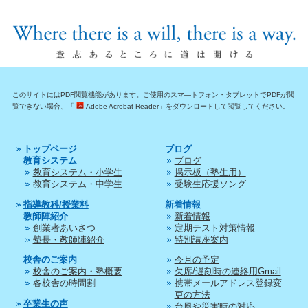
このサイトにはPDF閲覧機能があります。ご使用のスマ―トフォン・タブレットでPDFが閲
覧できない場合、「
Adobe Acrobat Reader」をダウンロードして閲覧してください。
トップページ
ブログ
教育システム
ブログ
教育システム・小学生
掲示板（塾生用）
教育システム・中学生
受験生応援ソング
指導教科/授業料
新着情報
教師陣紹介
新着情報
創業者あいさつ
定期テスト対策情報
塾長・教師陣紹介
特別講座案内
校舎のご案内
今月の予定
校舎のご案内・塾概要
欠席/遅刻時の連絡用Gmail
各校舎の時間割
携帯メールアドレス登録変
更の方法
卒業生の声
台風や災害時の対応