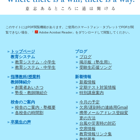
このサイトにはPDF閲覧機能があります。ご使用のスマ―トフォン・タブレットでPDFが閲
覧できない場合、「
Adobe Acrobat Reader」をダウンロードして閲覧してください。
トップページ
ブログ
教育システム
ブログ
教育システム・小学生
掲示板（塾生用）
教育システム・中学生
受験生応援ソング
指導教科/授業料
新着情報
教師陣紹介
新着情報
創業者あいさつ
定期テスト対策情報
塾長・教師陣紹介
特別講座案内
校舎のご案内
今月の予定
校舎のご案内・塾概要
欠席/遅刻時の連絡用Gmail
各校舎の時間割
携帯メールアドレス登録変
更の方法
卒業生の声
台風や災害時の対応
空席情報
教育情報リンク集
教師募集