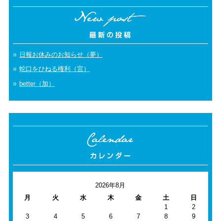
日報お休みのお知らせ（夢）
蛇口をひねる権利（宮）
better（加）
2026年8月
月
火
水
木
金
土
日
1
2
3
4
5
6
7
8
9