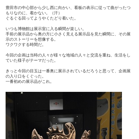
豊田市の中心部から少し西に向かい、看板の表示に従って曲がったつ
もりなのに、着かない。（汗）
ぐるぐる回ってようやくたどり着いた。
いつも博物館は展示室に入る瞬間が楽しい。
手前の展示品から奥の方に小さく見える展示品を見た瞬間に、その展
示のストーリーを想像する。
ワクワクする時間だ。
今回の企画は当時の人々が様々な地域の人々と交流を重ね、生活をし
ていた様子がテーマだった。
きっと今回の目玉は一番奥に展示されているだろうと思って、企画展
の入り口をくぐった。
一番初めの展示品がこれ。