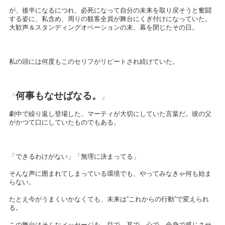
が、後半になるにつれ、必死になって自分の未来を取り戻そうと奮闘
する姿に、私含め、周りの観客全員が舞台にくぎ付けになっていた。
大歓声＆スタンディングオベーションの末、幕を閉じたその日。
私の頭には何度もこのセリフがリピートされ続けていた。
何事もなせばなる。
「
」
劇中で繰り返し登場した、マーティが大切にしていた言葉だ。彼の父
がかつて口にしていたものでもある。
「できるわけがない」「無理に決まってる」
そんな声に囲まれてしまっている環境でも、やってみなきゃ何も始ま
らない。
たとえ今がうまくいかなくても、未来は“これからの行動”で変えられ
る。
この舞台はそんなメッセージを、目で、耳で、心で、全身で感じさせ