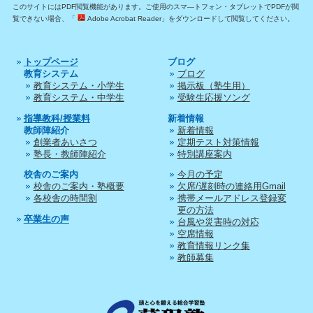
このサイトにはPDF閲覧機能があります。ご使用のスマ―トフォン・タブレットでPDFが閲
覧できない場合、「
Adobe Acrobat Reader」をダウンロードして閲覧してください。
トップページ
ブログ
教育システム
ブログ
教育システム・小学生
掲示板（塾生用）
教育システム・中学生
受験生応援ソング
指導教科/授業料
新着情報
教師陣紹介
新着情報
創業者あいさつ
定期テスト対策情報
塾長・教師陣紹介
特別講座案内
校舎のご案内
今月の予定
校舎のご案内・塾概要
欠席/遅刻時の連絡用Gmail
各校舎の時間割
携帯メールアドレス登録変
更の方法
卒業生の声
台風や災害時の対応
空席情報
教育情報リンク集
教師募集