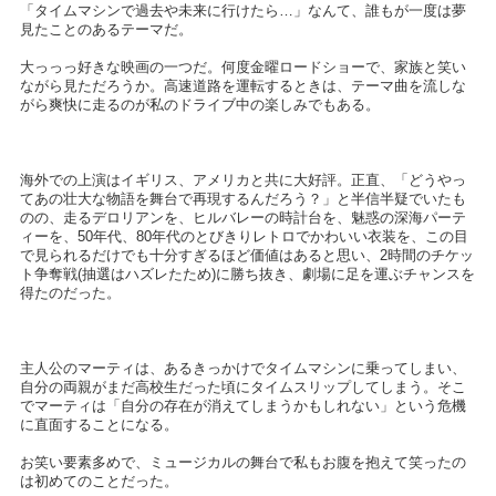
「タイムマシンで過去や未来に行けたら…」なんて、誰もが一度は夢
見たことのあるテーマだ。
大っっっ好きな映画の一つだ。何度金曜ロードショーで、家族と笑い
ながら見ただろうか。高速道路を運転するときは、テーマ曲を流しな
がら爽快に走るのが私のドライブ中の楽しみでもある。
海外での上演はイギリス、アメリカと共に大好評。正直、「どうやっ
てあの壮大な物語を舞台で再現するんだろう？」と半信半疑でいたも
のの、走るデロリアンを、ヒルバレーの時計台を、魅惑の深海パーテ
ィーを、50年代、80年代のとびきりレトロでかわいい衣装を、この目
で見られるだけでも十分すぎるほど価値はあると思い、2時間のチケッ
ト争奪戦(抽選はハズレたため)に勝ち抜き、劇場に足を運ぶチャンスを
得たのだった。
主人公のマーティは、あるきっかけでタイムマシンに乗ってしまい、
自分の両親がまだ高校生だった頃にタイムスリップしてしまう。そこ
でマーティは「自分の存在が消えてしまうかもしれない」という危機
に直面することになる。
お笑い要素多めで、ミュージカルの舞台で私もお腹を抱えて笑ったの
は初めてのことだった。