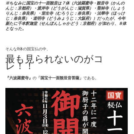
※ちなみに国宝の十一面観音は７体（六波羅蜜寺・観音寺（かんの
んじ：京都府）・渡岸寺（どうがんじ：滋賀県）・聖林寺（しょう
りんじ：奈良県）・室生寺（むろうじ：奈良県）・法華寺（ほっけ
じ：奈良県）・道明寺（どうみょうじ：大阪府））だったが、今年
新たに千本釈迦堂（せんぼんしゃかどう：京都府）が加わり、８体
となった。
そんな8体の国宝仏の中、
最も見られないのがコ
レ！！
『六波羅蜜寺』
の
「国宝十一面観世音菩薩」
である。