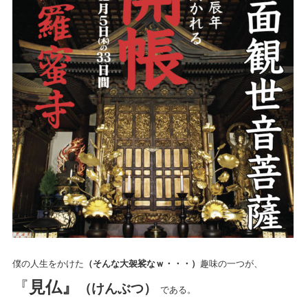
僕の人生をかけた
（そんな大袈裟なｗ・・・）
趣味の一つが、
『
見仏』
（けんぶつ）
である。