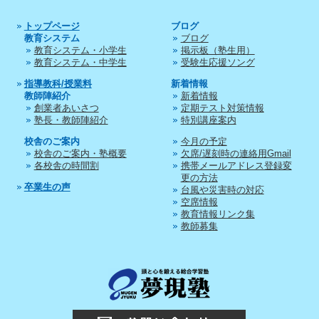
トップページ
ブログ
教育システム
ブログ
教育システム・小学生
掲示板（塾生用）
教育システム・中学生
受験生応援ソング
指導教科/授業料
新着情報
教師陣紹介
新着情報
創業者あいさつ
定期テスト対策情報
塾長・教師陣紹介
特別講座案内
校舎のご案内
今月の予定
校舎のご案内・塾概要
欠席/遅刻時の連絡用Gmail
各校舎の時間割
携帯メールアドレス登録変
更の方法
卒業生の声
台風や災害時の対応
空席情報
教育情報リンク集
教師募集