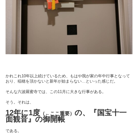
かれこれ10年以上続けているため、もはや我が家の年中行事となって
おり、稲穂を頂かないと新年が始まらない…といった感じだ。
そんな六波羅蜜寺では、この11月に大きな行事がある。
そう。それは、
12年に1度
の、『国宝十一
（←ここ重要）
面観音』の御開帳
である。