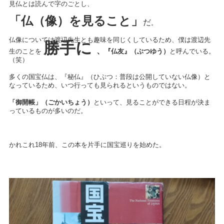
見仏とは読んで字のごとし、
「仏（像）を見ること」
だ
。
仏像については渡辺先生とも趣味を同じくしているため、僕は渡辺先
勝手に
、
生のことを
『仏友』（ぶつゆう）
と呼んでいる。
（笑）
多くの国宝仏は、『秘仏』（ひぶつ：普段は公開していない仏像）と
なっているため、いつ行っても見られるというものではない。
「御開帳」（ごかいちょう）
といって、見ることができる日程が決ま
っているものが多いのだ。
かれこれ18年前、この本を片手に国宝巡りを始めた。