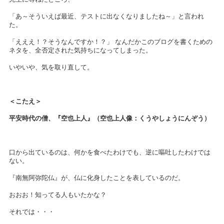
「あ～そういえば最近、テストに出なくなりましたね～」と言われ
た。
「えええ！？そうなんですか！？」 なんだかこのブログを書くための
ネタを、全否定された気持ちになってしまった。
いやいや、気を取り直して。
＜こたえ＞
平安時代の僧、『空也上人』（空也上人像：くうやしょうにんぞう）
口から出ているのは、何かを食べたわけでも、逆に嘔吐したわけでは
ない。
『南無阿弥陀仏』が、仏に化身したことを表しているのだ。
おおお！知ってる人もいたかな？
それでは・・・