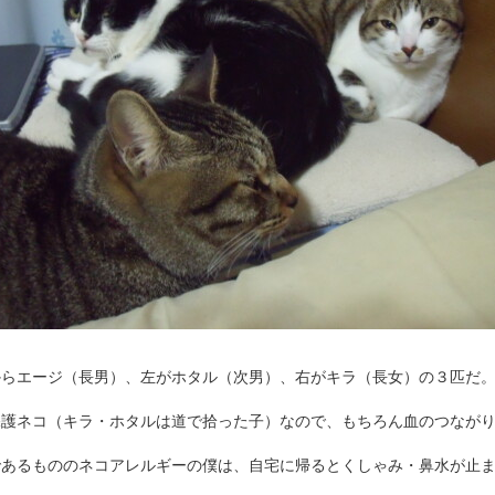
からエージ（長男）、左がホタル（次男）、右がキラ（長女）の３匹だ
保護ネコ（キラ・ホタルは道で拾った子）なので、もちろん血のつなが
であるもののネコアレルギーの僕は、自宅に帰るとくしゃみ・鼻水が止