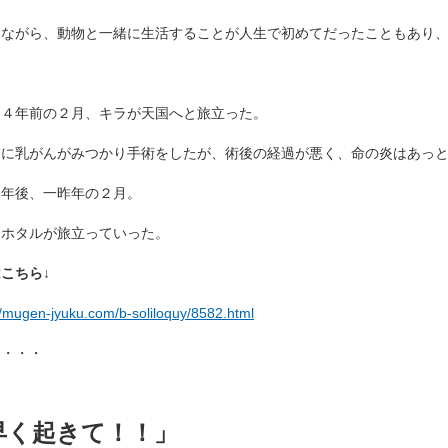
しながら、動物と一緒に生活することが人生で初めてだったこともあり
て４年前の２月、キラが天国へと旅立った。
末に乳がんがみつかり手術をしたが、術後の経過が悪く、命の炎はあっ
２年後、一昨年の２月。
はホタルが旅立っていった。
こちら↓
//mugen-jyuku.com/b-soliloquy/8582.html
て・・・
早く起きて！！」