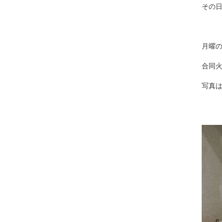
その
月曜
合同
写真