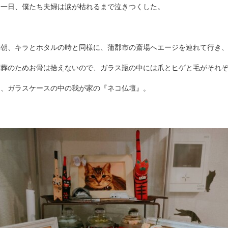
日一日、僕たち夫婦は涙が枯れるまで泣きつくした。
の朝、キラとホタルの時と同様に、蒲郡市の斎場へエージを連れて行き
火葬のためお骨は拾えないので、ガラス瓶の中には爪とヒゲと毛がそれ
は、ガラスケースの中の我が家の『ネコ仏壇』。