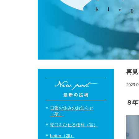
再見
2023.0
８年
日報お休みのお知らせ
（夢）
蛇口をひねる権利（宮）
better（加）