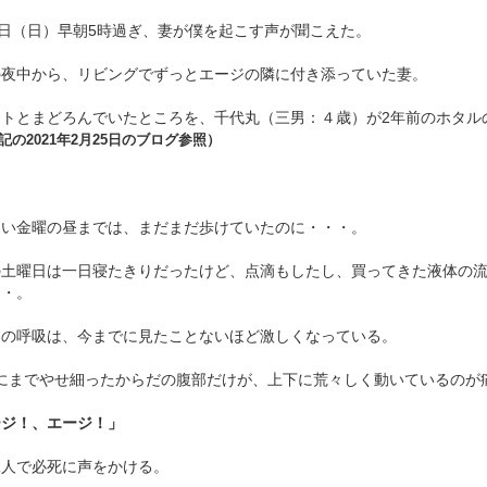
8日（日）早朝5時過ぎ、妻が僕を起こす声が聞こえた。
の夜中から、リビングでずっとエージの隣に付き添っていた妻。
ウトとまどろんでいたところを、千代丸（三男：４歳）が2年前のホタル
記の2021年2月25日のブログ参照）
とい金曜の昼までは、まだまだ歩けていたのに・・・。
の土曜日は一日寝たきりだったけど、点滴もしたし、買ってきた液体の
・・。
ジの呼吸は、今までに見たことないほど激しくなっている。
kgにまでやせ細ったからだの腹部だけが、上下に荒々しく動いているのが
ージ！、エージ！」
二人で必死に声をかける。