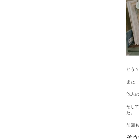
どう
また
他人
そし
た。
前回
そう