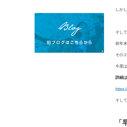
しか
そし
前年
その
今度
詳細は
https:
そし
「