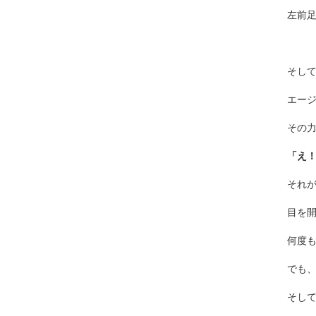
左前
そして
エー
その
「え
それ
目を
何度
でも
そし