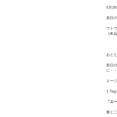
5月2
前日
ウト
（※上
おと
前日
に・
エー
1.7
「エ
妻と