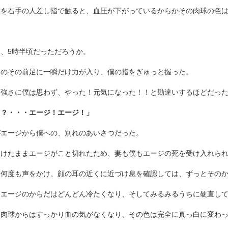
足を右手の人差し指で触ると、血圧が下がっているからかその肉球の色
、5時半頃だっただろうか。
ジのその前足に一瞬だけ力が入り、僕の指をぎゅっと握った。
力強さに僕は思わず、やった！元気になった！！と勘違いするほどだっ
！？・・・エージ！エージ！」
がエージから僕への、別れのあいさつだった。
開けたままエージがこと切れたため、妻も僕もエージの死を受け入れら
も何度も声をかけ、顔の耳の近くに近づけ息を確認しては、ずっとその
、エージのからだはどんどん冷たくなり、そしてみるみるうちに硬直し
て肉球からはすっかり血の気がなくなり、その色は完全に真っ白に変わ