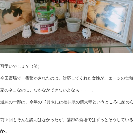
？可愛いでしょ？（笑）
、今回斎場で一番驚かされたのは、対応してくれた女性が、エージの亡
の家のネコなのに、なかなかできないよなぁ・・・。
て遺灰の一部は、今年の12月末には福井県の清大寺というところに納め
も前々回もそんな説明はなかったが、蒲郡の斎場ではずっとそうしてい
か。