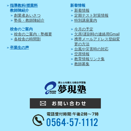
指導教科/授業料
新着情報
教師陣紹介
新着情報
創業者あいさつ
定期テスト対策情報
塾長・教師陣紹介
特別講座案内
校舎のご案内
今月の予定
校舎のご案内・塾概要
欠席/遅刻時の連絡用Gmail
各校舎の時間割
携帯メールアドレス登録変
更の方法
卒業生の声
台風や災害時の対応
空席情報
教育情報リンク集
教師募集