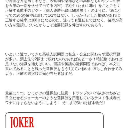
で高価な方を当てるなど、飲食物や楽器などの高価なものやプロの技
を五感の一部を伏せて当てる内容）で2択（たまに3択）をことごとく
正解する歌手のガクト（個人連勝記録は58連勝！）のように、彼にと
っての2択の確率は決して1/2ではない。しっかりとした根拠があれば
正解する確率は100％になるのだ。迷っても運任せではなく、確率が高
い方を選択しているからこそ連勝記録を伸ばすのであろう。
いよいよ近づいてきた高校入試問題は私立・公立に関わらず選択問題
が多い。消去法で2択まで絞れたのであればあと一歩！暗記物であれば
足りない知識を補えばいい。国語や英語の読解問題であれば、本文に
書いてあることと残った選択肢をもう1度ていねいに照らし合わせてみ
よう。正解の選択肢に光が当たるはずだ。
最後に１つ。ひっかけの選択肢に注意！トランプのババ抜きのわざと
目立たせるジョーカーのような選択肢を用意しているテスト作成者の
ワナにはまらないようにしよう！ そこまで気づけば本物だ！