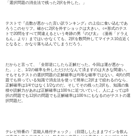
「選択問題の消去法で残った2択を外した。」
テストで『点数が悪かった言い訳ランキング』の上位に食い込むであ
ろうこのセリフ。確かに2択を外すショックは大きい。○×形式のテス
トで20問をすべて間違えるという奇跡の男『のび太』（漫画「ドラえ
もん」より）まではいかなくても、2択を数問外してマイナス10点近く
となると、かなり落ち込んでしまうだろう。
だからと言って、「全部逆にしたら正解だった。今回は運が悪かっ
た。」と、1/2の確率を外しただけだなんて済ますのは大きな間違い。
そもそもテストの選択問題の正解確率は均等な確率ではない。4択の問
題でも持っている知識で消去法を使って簡単に2択まで絞れるのなら、
正解確率は1/4ではなく1/2なのだ。そしてその残った2択も、知識の集
積や読解力があれば正解確率は100％に近づいていく。人によっては8
択の問題でも12択の問題でも正解確率は100％にもなるのがテストの選
択問題だ。
テレビ特番の「芸能人格付チェック」（目隠ししたままワインを飲ん