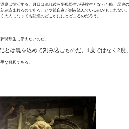
し運慶は復活する。月日は流れ彼ら夢現塾生が受験生となった時、歴史
に刻み込まれるのである。いや彼自身が刻み込んでいるのかもしれない。
らく大人になっても記憶のどこかににとどまるのだろう。
は夢現塾生に伝えたいのだ。
記とは魂を込めて刻み込むものだ。1度ではなく2度
勝手な解釈である。