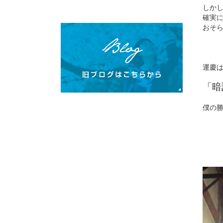
しか
確実
おそ
運慶
「暗
僕の