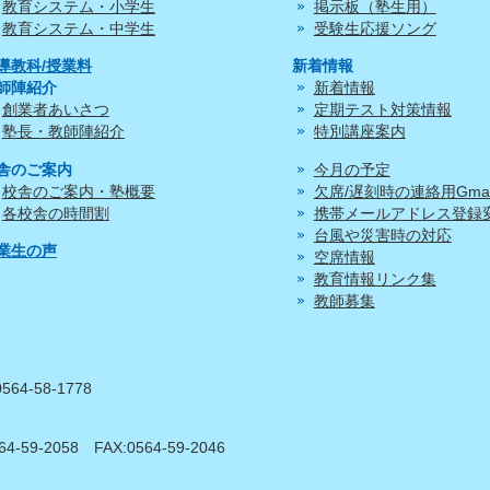
教育システム・小学生
掲示板（塾生用）
教育システム・中学生
受験生応援ソング
導教科/授業料
新着情報
師陣紹介
新着情報
創業者あいさつ
定期テスト対策情報
塾長・教師陣紹介
特別講座案内
舎のご案内
今月の予定
校舎のご案内・塾概要
欠席/遅刻時の連絡用Gmai
各校舎の時間割
携帯メールアドレス登録
台風や災害時の対応
業生の声
空席情報
教育情報リンク集
教師募集
0564-58-1778
64-59-2058
FAX:0564-59-2046