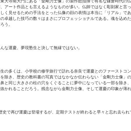
は東大寺南大門にある「金剛力士像」の製作総指揮で有名な鎌倉時代の
が、アート作品とも言えるようなものが多い。仏師ではなく彫刻家と言
らしく見せるための手法をとった仏像の顔の表情は本当に「リアル」で
その卓越した技巧の数々はまさにプロフェッショナルである。魂を込め
だろう。
そんな運慶、夢現塾生と決して無縁ではない。
塾生の多くは、小学校の修学旅行で訪れる奈良で運慶とのファーストコ
部を除き、歴史の教科書の写真ではなかなか伝わらない「金剛力士像」
の鼻と同じ大きさの柱の穴をくぐることに夢中になっている一部を除き
を抜かれることだろう。残念ながら金剛力士像、そして運慶の印象が薄
の歴史で再び運慶は登場するが、定期テストが終わると早々と忘れ去られ