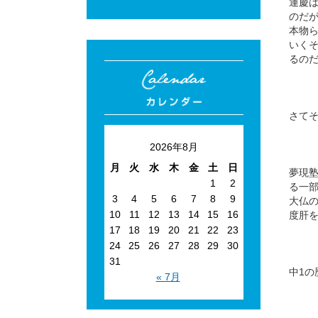
運慶
のだ
本物
いく
るの
さて
2026年8月
月
火
水
木
金
土
日
夢現
1
2
る一
3
4
5
6
7
8
9
大仏
10
11
12
13
14
15
16
度肝
17
18
19
20
21
22
23
24
25
26
27
28
29
30
31
中1
« 7月