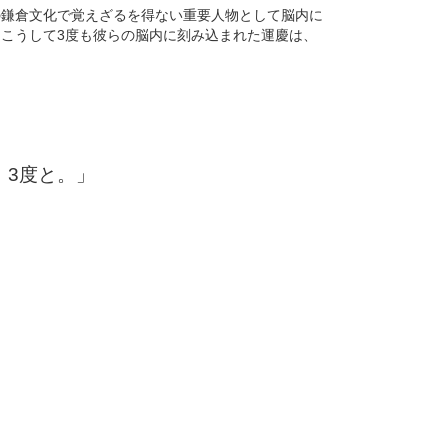
の鎌倉文化で覚えざるを得ない重要人物として脳内に
こうして3度も彼らの脳内に刻み込まれた運慶は、
、3度と。」