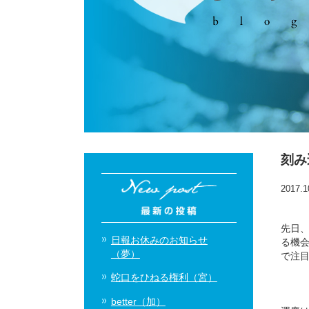
刻み
2017.1
先日
日報お休みのお知らせ
る機
（夢）
で注
蛇口をひねる権利（宮）
better（加）