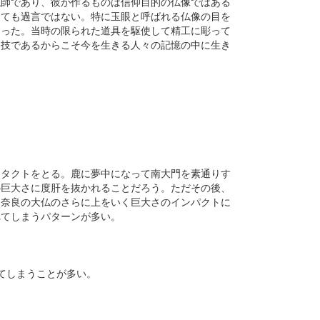
仏師であり、彼が作るものは信仰目的の仏像ではある
っても過言ではない。特に玉眼と呼ばれる仏像の目を
あった。当時の限られた道具を駆使して精工に彫って
た技であるからこそ今を生きる人々の記憶の中に生き
ンタクトをとる。鹿に夢中になって南大門を素通りす
の巨大さに度肝を抜かれることだろう。ただその後、
、奈良の大仏のさらに上をいく巨大さのインパクトに
れてしまうパターンが多い。
てしまうことが多い。