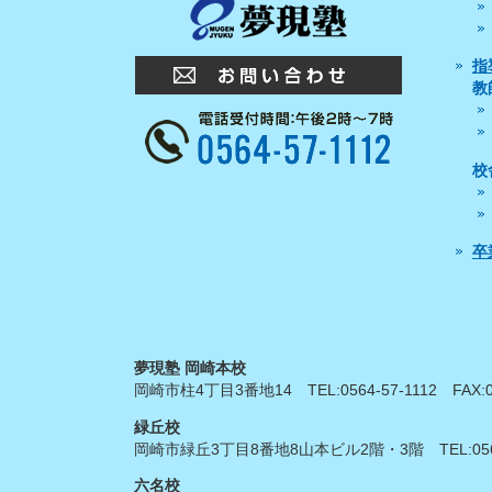
指
教
校
卒
夢現塾 岡崎本校
岡崎市柱4丁目3番地14
TEL:
0564-57-1112
FAX:
緑丘校
岡崎市緑丘3丁目8番地8山本ビル2階・3階
TEL:
05
六名校