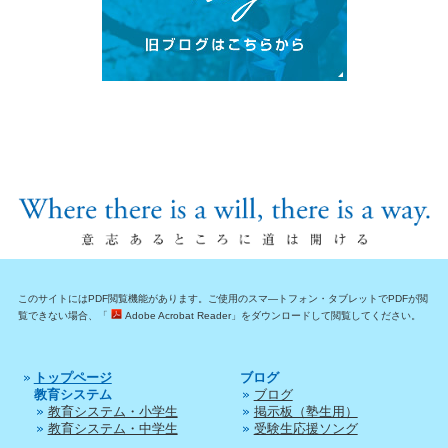
このサイトにはPDF閲覧機能があります。ご使用のスマ―トフォン・タブレットでPDFが閲
覧できない場合、「
Adobe Acrobat Reader」をダウンロードして閲覧してください。
トップページ
ブログ
教育システム
ブログ
教育システム・小学生
掲示板（塾生用）
教育システム・中学生
受験生応援ソング