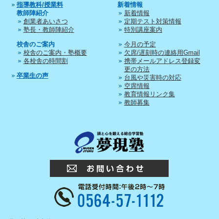
指導教科/授業料
新着情報
教師陣紹介
新着情報
創業者あいさつ
定期テスト対策情報
塾長・教師陣紹介
特別講座案内
校舎のご案内
今月の予定
校舎のご案内・塾概要
欠席/遅刻時の連絡用Gmail
各校舎の時間割
携帯メールアドレス登録変
更の方法
卒業生の声
台風や災害時の対応
空席情報
教育情報リンク集
教師募集