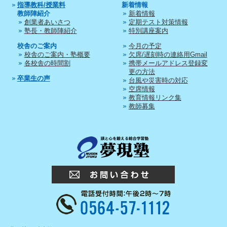
指導教科/授業料
新着情報
教師陣紹介
新着情報
創業者あいさつ
定期テスト対策情報
塾長・教師陣紹介
特別講座案内
校舎のご案内
今月の予定
校舎のご案内・塾概要
欠席/遅刻時の連絡用Gmail
各校舎の時間割
携帯メールアドレス登録変
更の方法
卒業生の声
台風や災害時の対応
空席情報
教育情報リンク集
教師募集