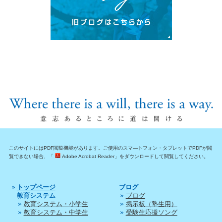
このサイトにはPDF閲覧機能があります。ご使用のスマ―トフォン・タブレットでPDFが閲
覧できない場合、「
Adobe Acrobat Reader」をダウンロードして閲覧してください。
トップページ
ブログ
教育システム
ブログ
教育システム・小学生
掲示板（塾生用）
教育システム・中学生
受験生応援ソング