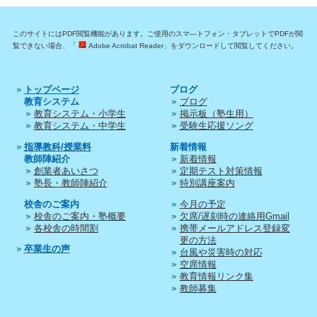
このサイトにはPDF閲覧機能があります。ご使用のスマ―トフォン・タブレットでPDFが閲
覧できない場合、「
Adobe Acrobat Reader」をダウンロードして閲覧してください。
トップページ
ブログ
教育システム
ブログ
教育システム・小学生
掲示板（塾生用）
教育システム・中学生
受験生応援ソング
指導教科/授業料
新着情報
教師陣紹介
新着情報
創業者あいさつ
定期テスト対策情報
塾長・教師陣紹介
特別講座案内
校舎のご案内
今月の予定
校舎のご案内・塾概要
欠席/遅刻時の連絡用Gmail
各校舎の時間割
携帯メールアドレス登録変
更の方法
卒業生の声
台風や災害時の対応
空席情報
教育情報リンク集
教師募集