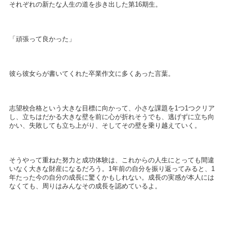
それぞれの新たな人生の道を歩き出した第16期生。
「頑張って良かった」
彼ら彼女らが書いてくれた卒業作文に多くあった言葉。
志望校合格という大きな目標に向かって、小さな課題を1つ1つクリア
し、立ちはだかる大きな壁を前に心が折れそうでも、逃げずに立ち向
かい、失敗しても立ち上がり、そしてその壁を乗り越えていく。
そうやって重ねた努力と成功体験は、これからの人生にとっても間違
いなく大きな財産になるだろう。1年前の自分を振り返ってみると、1
年たった今の自分の成長に驚くかもしれない。成長の実感が本人には
なくても、周りはみんなその成長を認めているよ。