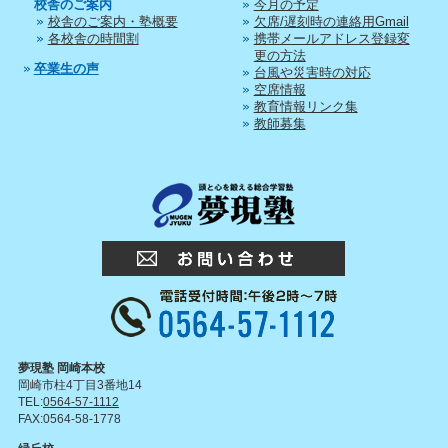
校舎のご案内
今月の予定
校舎のご案内・塾概要
欠席/遅刻時の連絡用Gmail
各校舎の時間割
携帯メールアドレス登録変
更の方法
卒業生の声
台風や災害時の対応
空席情報
教育情報リンク集
教師募集
夢現塾 岡崎本校
岡崎市柱4丁目3番地14
TEL:
0564-57-1112
FAX:0564-58-1778