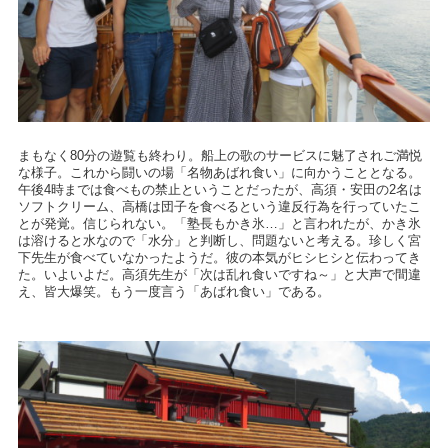
まもなく80分の遊覧も終わり。船上の歌のサービスに魅了されご満悦
な様子。これから闘いの場「名物あばれ食い」に向かうこととなる。
午後4時までは食べもの禁止ということだったが、高須・安田の2名は
ソフトクリーム、高橋は団子を食べるという違反行為を行っていたこ
とが発覚。信じられない。「塾長もかき氷…」と言われたが、かき氷
は溶けると水なので「水分」と判断し、問題ないと考える。珍しく宮
下先生が食べていなかったようだ。彼の本気がヒシヒシと伝わってき
た。いよいよだ。高須先生が「次は乱れ食いですね～」と大声で間違
え、皆大爆笑。もう一度言う「あばれ食い」である。