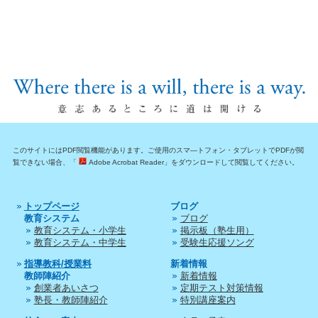
このサイトにはPDF閲覧機能があります。ご使用のスマ―トフォン・タブレットでPDFが閲
覧できない場合、「
Adobe Acrobat Reader」をダウンロードして閲覧してください。
トップページ
ブログ
教育システム
ブログ
教育システム・小学生
掲示板（塾生用）
教育システム・中学生
受験生応援ソング
指導教科/授業料
新着情報
教師陣紹介
新着情報
創業者あいさつ
定期テスト対策情報
塾長・教師陣紹介
特別講座案内