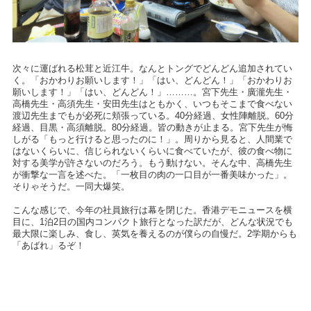
次々に運ばれる松茸と近江牛。なんとトングでどんどん追加されてい
く。「おかわりお願いします！」「はい、どんどん！」「おかわりお
願いします！」「はい、どんどん！」………。宮下先生・廣瀧先生・
高橋先生・高須先生・安田先生はともかく、いつもそこまで食べない
渡辺先生までもが必死に頬張っている。40分経過、女性陣離脱。60分
経過、目黒・高須離脱。80分経過。皆の動きが止まる。宮下先生が悔
しがる「もっと行けると思ったのに！」。周りから見ると、人間業で
はないくらいに、信じられないくらいに食べていたが、彼の食べ物に
対する美学が許さないのだろう。もう動けない。そんな中、高橋先生
が衝撃な一言を述べた。「一枚目の肉の一口目が一番美味かった」。
そりゃそうだ。一同大爆笑。
こんな感じで、今年の社員旅行は幕を閉じた。香港デモニュースを横
目に、1泊2日の国内コンパクト旅行となった訳だが、どんな状況でも
最大限に楽しみ、食し、英気を養えるのが僕らの自慢だ。2学期からも
「あばれ」るぞ！