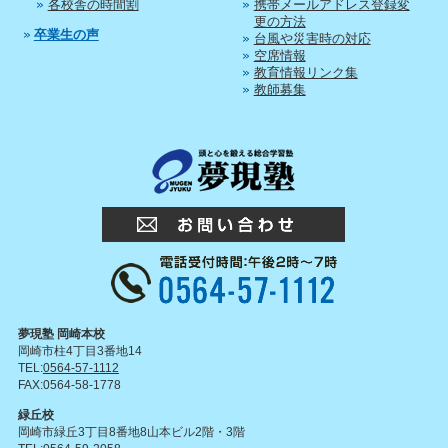
各校舎の時間割
携帯メールアドレス登録変
更の方法
卒業生の声
台風や災害時の対応
空席情報
教育情報リンク集
教師募集
夢現塾 岡崎本校
岡崎市柱4丁目3番地14
TEL:
0564-57-1112
FAX:0564-58-1778
緑丘校
岡崎市緑丘3丁目8番地8山本ビル2階・3階