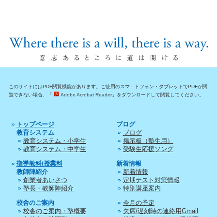
このサイトにはPDF閲覧機能があります。ご使用のスマ―トフォン・タブレットでPDFが閲
覧できない場合、「
Adobe Acrobat Reader」をダウンロードして閲覧してください。
トップページ
ブログ
教育システム
ブログ
教育システム・小学生
掲示板（塾生用）
教育システム・中学生
受験生応援ソング
指導教科/授業料
新着情報
教師陣紹介
新着情報
創業者あいさつ
定期テスト対策情報
塾長・教師陣紹介
特別講座案内
校舎のご案内
今月の予定
校舎のご案内・塾概要
欠席/遅刻時の連絡用Gmail