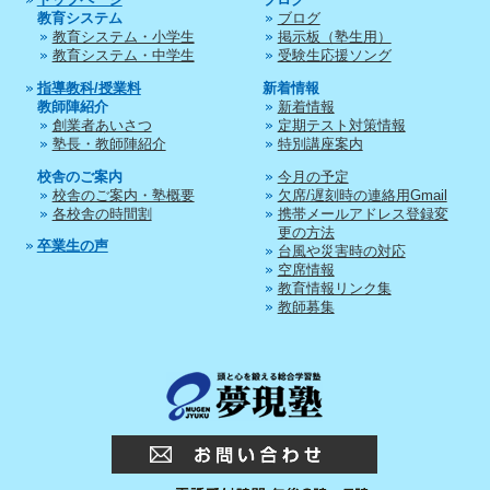
教育システム
ブログ
教育システム・小学生
掲示板（塾生用）
教育システム・中学生
受験生応援ソング
指導教科/授業料
新着情報
教師陣紹介
新着情報
創業者あいさつ
定期テスト対策情報
塾長・教師陣紹介
特別講座案内
校舎のご案内
今月の予定
校舎のご案内・塾概要
欠席/遅刻時の連絡用Gmail
各校舎の時間割
携帯メールアドレス登録変
更の方法
卒業生の声
台風や災害時の対応
空席情報
教育情報リンク集
教師募集