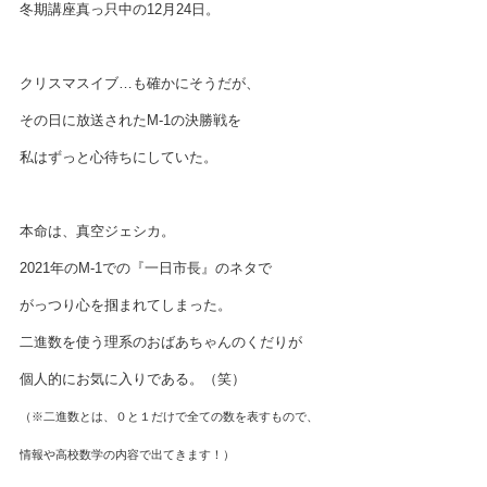
冬期講座真っ只中の12月24日。
クリスマスイブ…も確かにそうだが、
その日に放送されたM-1の決勝戦を
私はずっと心待ちにしていた。
本命は、真空ジェシカ。
2021年のM-1での『一日市長』のネタで
がっつり心を掴まれてしまった。
二進数を使う理系のおばあちゃんのくだりが
個人的にお気に入りである。（笑）
（※二進数とは、０と１だけで全ての数を表すもので、
情報や高校数学の内容で出てきます！）