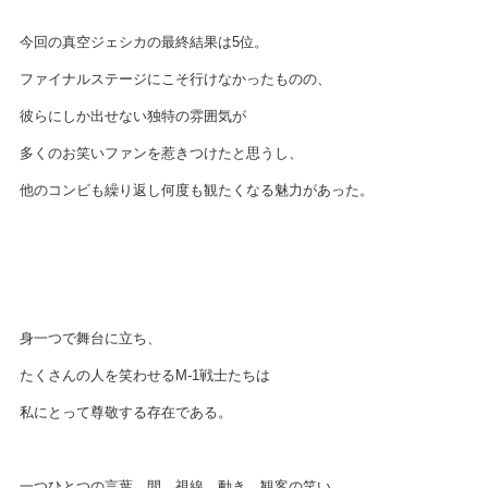
今回の真空ジェシカの最終結果は5位。
ファイナルステージにこそ行けなかったものの、
彼らにしか出せない独特の雰囲気が
多くのお笑いファンを惹きつけたと思うし、
他のコンビも繰り返し何度も観たくなる魅力があった。
身一つで舞台に立ち、
たくさんの人を笑わせるM-1戦士たちは
私にとって尊敬する存在である。
一つひとつの言葉、間、視線、動き、観客の笑い。