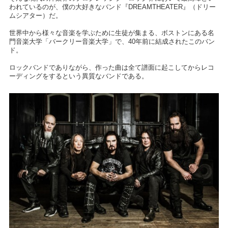
われているのが、僕の大好きなバンド『DREAMTHEATER』（ドリー
ムシアター）だ。
世界中から様々な音楽を学ぶために生徒が集まる、ボストンにある名
門音楽大学「バークリー音楽大学」で、40年前に結成されたこのバン
ド。
ロックバンドでありながら、作った曲は全て譜面に起こしてからレコ
ーディングをするという異質なバンドである。