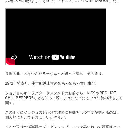
第2部のED曲がまさにそれで、『イエス』の『ROUNDABOUT』だ。
最近の曲じゃないんだろーなぁ～と思った諸君、その通り。
1971年発表と、半世紀以上前のめちゃめちゃ古い曲だ。
ジョジョのキャラクターやスタンドの名前から、KISSやRED HOT
CHILI PEPPERSなどを知って聴くようになったという生徒の話もよく
聞く。
このようにジョジョのおかげで洋楽に興味をもつ生徒が増えるのは、
個人的にもとても喜ばしいかぎりだ。
そんな現代の洋楽界のプログレッシブ・ロック界において最高峰とい