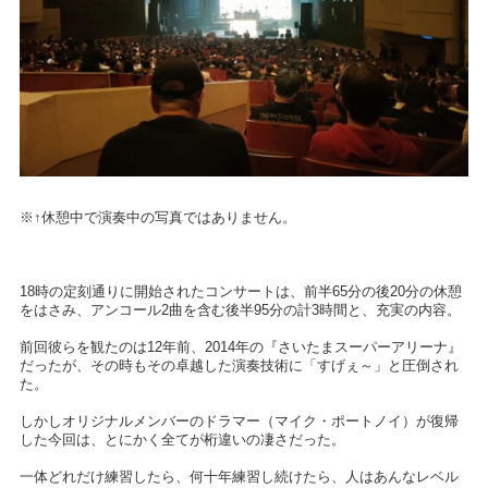
※↑休憩中で演奏中の写真ではありません。
18時の定刻通りに開始されたコンサートは、前半65分の後20分の休憩
をはさみ、アンコール2曲を含む後半95分の計3時間と、充実の内容。
前回彼らを観たのは12年前、2014年の『さいたまスーパーアリーナ』
だったが、その時もその卓越した演奏技術に「すげぇ～」と圧倒され
た。
しかしオリジナルメンバーのドラマー（マイク・ポートノイ）が復帰
した今回は、とにかく全てが桁違いの凄さだった。
一体どれだけ練習したら、何十年練習し続けたら、人はあんなレベル