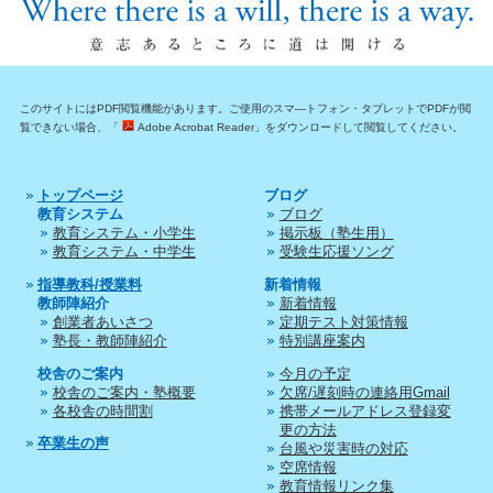
このサイトにはPDF閲覧機能があります。ご使用のスマ―トフォン・タブレットでPDFが閲
覧できない場合、「
Adobe Acrobat Reader」をダウンロードして閲覧してください。
トップページ
ブログ
教育システム
ブログ
教育システム・小学生
掲示板（塾生用）
教育システム・中学生
受験生応援ソング
指導教科/授業料
新着情報
教師陣紹介
新着情報
創業者あいさつ
定期テスト対策情報
塾長・教師陣紹介
特別講座案内
校舎のご案内
今月の予定
校舎のご案内・塾概要
欠席/遅刻時の連絡用Gmail
各校舎の時間割
携帯メールアドレス登録変
更の方法
卒業生の声
台風や災害時の対応
空席情報
教育情報リンク集