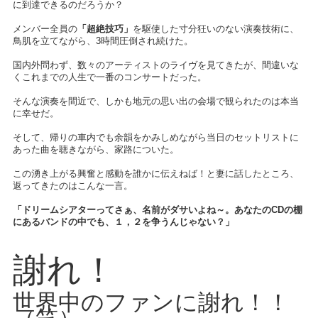
に到達できるのだろうか？
メンバー全員の
「超絶技巧」
を駆使した寸分狂いのない演奏技術に、
鳥肌を立てながら、3時間圧倒され続けた。
国内外問わず、数々のアーティストのライヴを見てきたが、間違いな
くこれまでの人生で一番のコンサートだった。
そんな演奏を間近で、しかも地元の思い出の会場で観られたのは本当
に幸せだ。
そして、帰りの車内でも余韻をかみしめながら当日のセットリストに
あった曲を聴きながら、家路についた。
この湧き上がる興奮と感動を誰かに伝えねば！と妻に話したところ、
返ってきたのはこんな一言。
「ドリームシアターってさぁ、名前がダサいよね～。あなたのCDの棚
にあるバンドの中でも、１，２を争うんじゃない？」
謝れ！
世界中のファンに謝れ！！