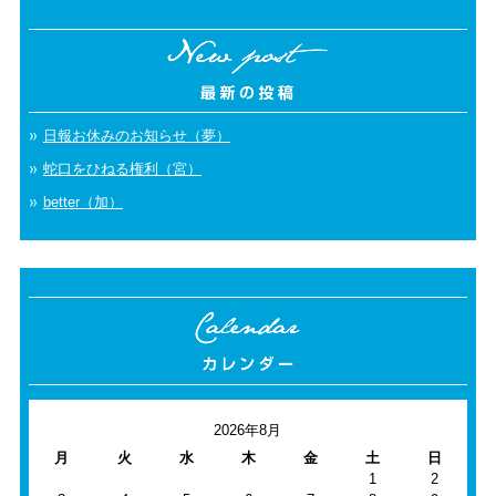
日報お休みのお知らせ（夢）
蛇口をひねる権利（宮）
better（加）
2026年8月
月
火
水
木
金
土
日
1
2