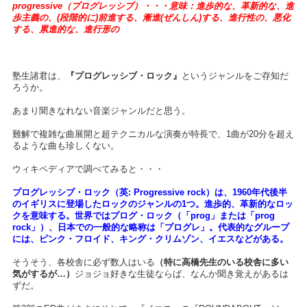
progressive（プログレッシブ）・・・意味：進歩的な、革新的な、進
歩主義の、(段階的に)前進する、漸進(ぜんしん)する、進行性の、悪化
する、累進的な、進行形の
塾生諸君は、
『プログレッシブ・ロック』
というジャンルをご存知だ
ろうか。
あまり聞きなれない音楽ジャンルだと思う。
難解で複雑な曲展開と超テクニカルな演奏が特長で、1曲が20分を超え
るような曲も珍しくない。
ウィキペディアで調べてみると・・・
プログレッシブ・ロック（英: Progressive rock）は、1960年代後半
のイギリスに登場したロックのジャンルの1つ。進歩的、革新的なロッ
クを意味する。世界ではプログ・ロック（「prog」または「prog
rock」）、日本での一般的な略称は「プログレ」。代表的なグループ
には、ピンク・フロイド、キング・クリムゾン、イエスなどがある。
そうそう、各校舎に必ず数人はいる
（特に高橋先生のいる校舎に多い
気がするが…）
ジョジョ好きな生徒ならば、なんか聞き覚えがあるは
ずだ。