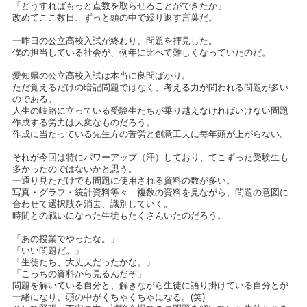
「どうすればもっと点数を取らせることができたか」
改めてここ数日、ずっと頭の中で繰り返す言葉だ。
一昨日の公立高校入試が終わり、問題を拝見した。
僕の担当している社会が、例年に比べて難しくなっていたのだ。
愛知県の公立高校入試は本当に良問ばかり。
ただ覚えるだけの暗記問題ではなく、考える力が問われる問題が多い
のである。
人生の岐路に立っている受験生たちが乗り越えなければいけない問題
作成する労力は大変なものだろう。
作成に当たっている先生方の苦労と創意工夫に毎年頭が上がらない。
それが今回は特にパワーアップ（汗）しており、てこずった受験生も
多かったのではないかと思う。
一通り見ただけでも問題に使用される資料の数が多い。
写真・グラフ・統計資料等々…複数の資料を見ながら、問題の意図に
合わせて選択肢を消去、識別していく。
時間との戦いになった生徒もたくさんいたのだろう。
「あの授業でやったな。」
「いい問題だ。」
「生徒たち、大丈夫だったかな。」
「こっちの資料から見るんだぞ」
問題を解いている自分と、解きながら生徒に語り掛けている自分とが
一緒になり、頭の中がくちゃくちゃになる。(笑)