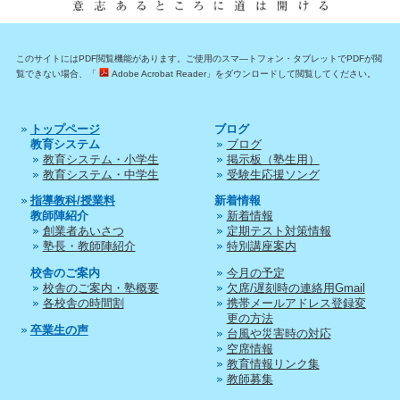
このサイトにはPDF閲覧機能があります。ご使用のスマ―トフォン・タブレットでPDFが閲
覧できない場合、「
Adobe Acrobat Reader」をダウンロードして閲覧してください。
トップページ
ブログ
教育システム
ブログ
教育システム・小学生
掲示板（塾生用）
教育システム・中学生
受験生応援ソング
指導教科/授業料
新着情報
教師陣紹介
新着情報
創業者あいさつ
定期テスト対策情報
塾長・教師陣紹介
特別講座案内
校舎のご案内
今月の予定
校舎のご案内・塾概要
欠席/遅刻時の連絡用Gmail
各校舎の時間割
携帯メールアドレス登録変
更の方法
卒業生の声
台風や災害時の対応
空席情報
教育情報リンク集
教師募集