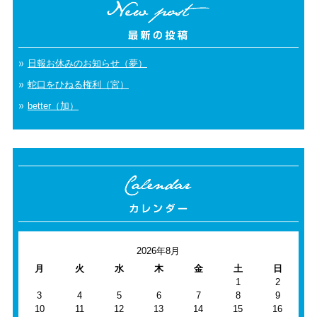
日報お休みのお知らせ（夢）
蛇口をひねる権利（宮）
better（加）
2026年8月
月
火
水
木
金
土
日
1
2
3
4
5
6
7
8
9
10
11
12
13
14
15
16