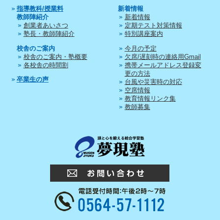
指導教科/授業料
新着情報
教師陣紹介
新着情報
創業者あいさつ
定期テスト対策情報
塾長・教師陣紹介
特別講座案内
校舎のご案内
今月の予定
校舎のご案内・塾概要
欠席/遅刻時の連絡用Gmail
各校舎の時間割
携帯メールアドレス登録変
更の方法
卒業生の声
台風や災害時の対応
空席情報
教育情報リンク集
教師募集