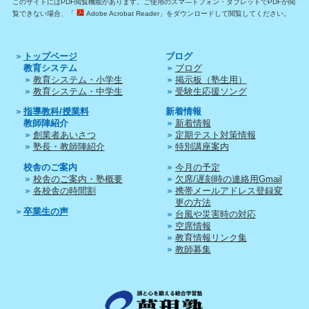
このサイトにはPDF閲覧機能があります。ご使用のスマ―トフォン・タブレットでPDFが閲
覧できない場合、「
Adobe Acrobat Reader」をダウンロードして閲覧してください。
トップページ
ブログ
教育システム
ブログ
教育システム・小学生
掲示板（塾生用）
教育システム・中学生
受験生応援ソング
指導教科/授業料
新着情報
教師陣紹介
新着情報
創業者あいさつ
定期テスト対策情報
塾長・教師陣紹介
特別講座案内
校舎のご案内
今月の予定
校舎のご案内・塾概要
欠席/遅刻時の連絡用Gmail
各校舎の時間割
携帯メールアドレス登録変
更の方法
卒業生の声
台風や災害時の対応
空席情報
教育情報リンク集
教師募集