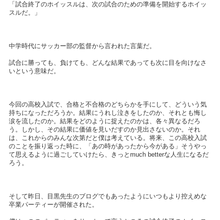
「試合終了のホイッスルは、次の試合のための準備を開始するホイッ
スルだ。」
中学時代にサッカー部の監督から言われた言葉だ。
試合に勝っても、負けても、どんな結果であっても次に目を向けなさ
いという意味だ。
今回の高校入試で、合格と不合格のどちらかを手にして、どういう気
持ちになっただろうか。結果にうれし泣きをしたのか、それとも悔し
涙を流したのか。結果をどのように捉えたのかは、各々異なるだろ
う。しかし、その結果に価値を見いだすのか見出さないのか。それ
は、これからのみんな次第だと僕は考えている。将来、この高校入試
のことを振り返った時に、「あの時があったから今がある」そうやっ
て思えるように過ごしていけたら、きっとmuch betterな人生になるだ
ろう。
そして昨日、目黒先生のブログでもあったようにいつもより控えめな
卒業パーティーが開催された。