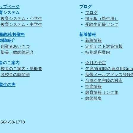
ップページ
ブログ
育システム
ブログ
教育システム・小学生
掲示板（塾生用）
教育システム・中学生
受験生応援ソング
導教科/授業料
新着情報
師陣紹介
新着情報
創業者あいさつ
定期テスト対策情報
塾長・教師陣紹介
特別講座案内
舎のご案内
今月の予定
校舎のご案内・塾概要
欠席/遅刻時の連絡用Gmai
各校舎の時間割
携帯メールアドレス登録
台風や災害時の対応
業生の声
空席情報
教育情報リンク集
教師募集
0564-58-1778