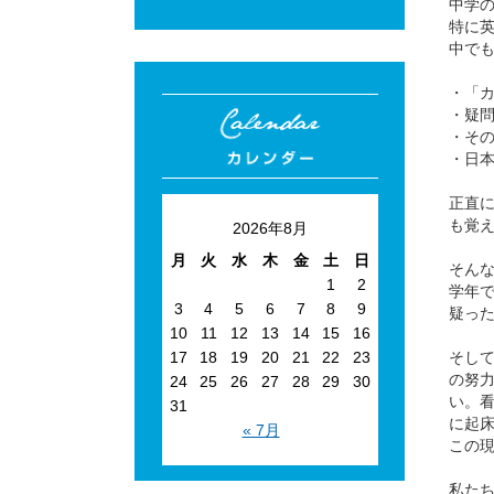
中学
特に
中で
・「カ
・疑問
・その
・日本
正直
も覚
2026年8月
月
火
水
木
金
土
日
そん
1
2
学年
3
4
5
6
7
8
9
疑っ
10
11
12
13
14
15
16
そし
17
18
19
20
21
22
23
の努
24
25
26
27
28
29
30
い。
31
に起
« 7月
この
私た