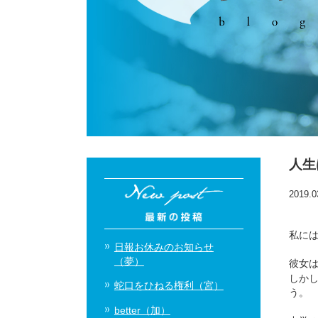
人生
2019.0
私には
日報お休みのお知らせ
（夢）
彼女は
しか
蛇口をひねる権利（宮）
う。
better（加）