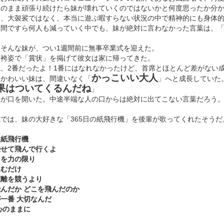
このまま頑張り続けたら妹が壊れていくのではないかと何度思ったか分
中、大袈裟ではなく、本当に遊ぶ暇すらない状況の中で精神的にも身体
仲間ですら何人も減っていく中でも、妹が絶対に言わなかった言葉は、
てそんな妹が、つい1週間前に無事卒業式を迎えた。
な袴姿で「賞状」を掲げて彼女は家に帰ってきた。
ね、2番だったよ！1番にはなれなかったけど、首席とほとんど差がない
かっこいい大人
。かわいい妹は、間違いなく「
」へと成長していた
果はついてくるんだね
」
妹が口を開いた。中途半端な人の口からは絶対に出てこない言葉だろう
では、妹の大好きな「365日の紙飛行機」を後輩が歌ってくれたそうだ
は紙飛行機
乗せて飛んで行くよ
中を力の限り
進むだけ
距離を競うより
んだか どこを飛んだのか
一番 大切なんだ
心のままに