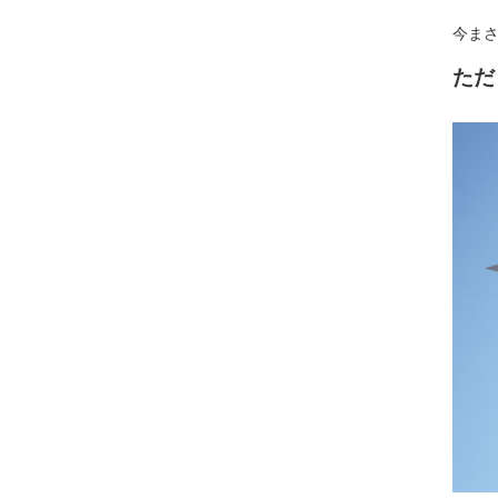
今ま
ただ