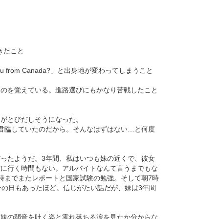
きたこと
from Canada?」と出身地が変わってしまうこと
たのを覚えている。進路選びにもかなり苦戦したこと
目がとびだしそうになった。
君臨していたのだから。そんなはずはない…と何度
ったようだ。3年間、私はいつも妹の近くで、彼女
びに行く時間もない。アルバイトなんて言うまでもな
時までまたレポートと国家試験の勉強。そして朝7時
分の日もあったほど。信じがたい話だが、妹は3年間
度妹の弱音を吐く姿と零れ落ちる涙を見たか分からな