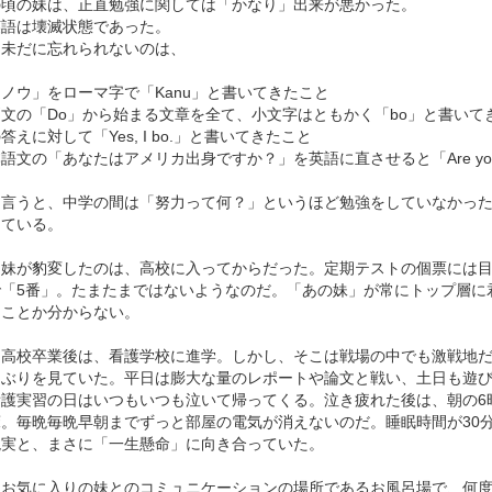
の頃の妹は、正直勉強に関しては「かなり」出来が悪かった。
英語は壊滅状態であった。
も未だに忘れられないのは、
ノウ」をローマ字で「Kanu」と書いてきたこと
文の「Do」から始まる文章を全て、小文字はともかく「bo」と書いて
答えに対して「Yes, I bo.」と書いてきたこと
語文の「あなたはアメリカ出身ですか？」を英語に直させると「Are you 
に言うと、中学の間は「努力って何？」というほど勉強をしていなかっ
えている。
な妹が豹変したのは、高校に入ってからだった。定期テストの個票には
で「5番」。たまたまではないようなのだ。「あの妹」が常にトップ層に
たことか分からない。
て高校卒業後は、看護学校に進学。しかし、そこは戦場の中でも激戦地だ
力ぶりを見ていた。平日は膨大な量のレポートや論文と戦い、土日も遊
看護実習の日はいつもいつも泣いて帰ってくる。泣き疲れた後は、朝の6
床。毎晩毎晩早朝までずっと部屋の電気が消えないのだ。睡眠時間が30
現実と、まさに「一生懸命」に向き合っていた。
ちお気に入りの妹とのコミュニケーションの場所であるお風呂場で、何