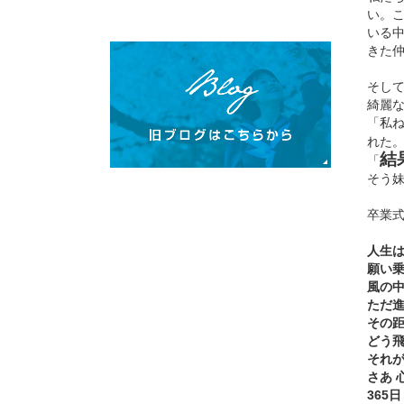
い。
いる
きた
そし
綺麗
「私
れた
結
「
そう
卒業式
人生
願い
風の
ただ
その
どう飛
それが
さあ 
365日