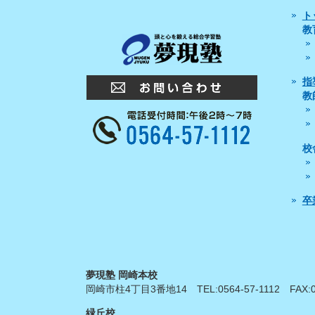
ト
教
指
教
校
卒
夢現塾 岡崎本校
岡崎市柱4丁目3番地14
TEL:
0564-57-1112
FAX:
緑丘校