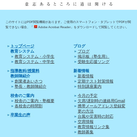
このサイトにはPDF閲覧機能があります。ご使用のスマ―トフォン・タブレットでPDFが閲
覧できない場合、「
Adobe Acrobat Reader」をダウンロードして閲覧してください。
トップページ
ブログ
教育システム
ブログ
教育システム・小学生
掲示板（塾生用）
教育システム・中学生
受験生応援ソング
指導教科/授業料
新着情報
教師陣紹介
新着情報
創業者あいさつ
定期テスト対策情報
塾長・教師陣紹介
特別講座案内
校舎のご案内
今月の予定
校舎のご案内・塾概要
欠席/遅刻時の連絡用Gmail
各校舎の時間割
携帯メールアドレス登録変
更の方法
卒業生の声
台風や災害時の対応
空席情報
教育情報リンク集
教師募集