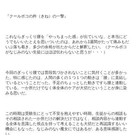
『クールポコの杵（きね）の一撃』
これならぎっくり腰を「やっちまった感」が出ていいな、と本当にど
うでもいいたとえを思いついたのは、あれから1週間がたって痛みもだ
いぶ落ち着き、多少の余裕が出たからだと解釈したい。（クールポコ
がなじみのない生徒にはほぼ伝わらないと思うが・・・）
今回のぎっくり腰では普段気づかされないことに気付くことが多かっ
た。特に感じたのは、人間の多くの１つ１つの動きは「腰」に直結し
ているということだった。手足のちょっとした動きですら腰と連動し
ている。一か所だけでなく体全体のケアが大切だということが身に染
みる思いだ。
この時期は受験生にとって不安を抱えやすい時期。生徒からの相談も
その相談された一か所だけの解決だけではなく、相談内容から連動す
る全体を意識した視点を持って考えることも大切だと再認識するいい
機会にもなった。なじみのない魔女にではあるが、ある意味感謝した
い。