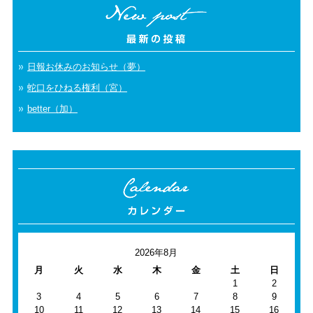
日報お休みのお知らせ（夢）
蛇口をひねる権利（宮）
better（加）
2026年8月
月
火
水
木
金
土
日
1
2
3
4
5
6
7
8
9
10
11
12
13
14
15
16