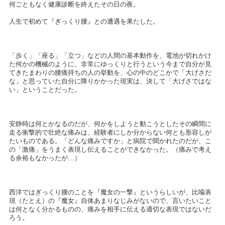
何ごともなく健康診断を終えたその日の夜。
人生で初めて『ぎっくり腰』との遭遇を果たした。
「歩く」「座る」「立つ」などの人間の基本動作を、電池が切れかけ
た何かの機械のように、非常にゆっくりと行うという今まで自分が見
てきたまわりの腰痛持ちの人の挙動を、心の中のどこかで「大げさだ
な」と思っていた自分に降りかかった現実は、決して「大げさではな
い」ということだった。
安静時は何とかなるのだが、何かをしようと動こうとしたその瞬間に
走る衝撃的で壮絶な痛みは、経験者にしか分からない何とも形容しが
たいものである。「どんな痛みですか」と病院で聞かれたのだが、こ
の「激痛」をうまく表現し伝えることができなかった。（痛みで考え
る余裕もなかったが…）
西洋ではぎっくり腰のことを『魔女の一撃』というらしいが、比喩表
現（たとえ）の『魔女』自体あまりなじみがないので、言いたいこと
は何となく分かるものの、痛みを相手に伝える適切な表現ではないだ
ろう。