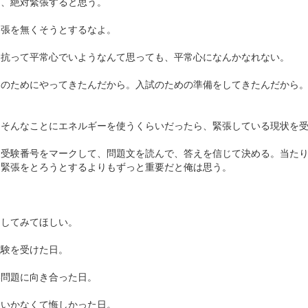
は、絶対緊張すると思う。
緊張を無くそうとするなよ。
に抗って平常心でいようなんて思っても、平常心になんかなれない。
日のためにやってきたんだから。入試のための準備をしてきたんだから
らそんなことにエネルギーを使うくらいだったら、緊張している現状を
に受験番号をマークして、問題文を読んで、答えを信じて決める。当た
、緊張をとろうとするよりもずっと重要だと俺は思う。
出してみてほしい。
試験を受けた日。
い問題に向き合った日。
くいかなくて悔しかった日。