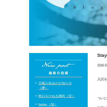
Stay
2026.0
入試
日報お休みのお知らせ
（夢）
蛇口をひねる権利（宮）
つい
better（加）