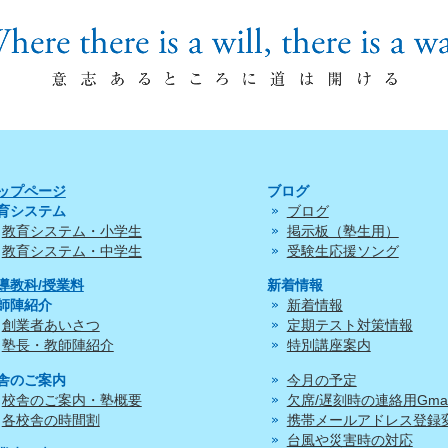
ップページ
ブログ
育システム
ブログ
教育システム・小学生
掲示板（塾生用）
教育システム・中学生
受験生応援ソング
導教科/授業料
新着情報
師陣紹介
新着情報
創業者あいさつ
定期テスト対策情報
塾長・教師陣紹介
特別講座案内
舎のご案内
今月の予定
校舎のご案内・塾概要
欠席/遅刻時の連絡用Gmai
各校舎の時間割
携帯メールアドレス登録
台風や災害時の対応