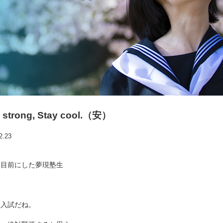
 strong, Stay cool.（安）
2.23
を目前にした夢現塾生
に入試だね。