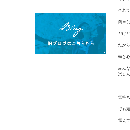
それ
簡単
だけ
だか
頭と
みん
楽し
気持
でも
震え