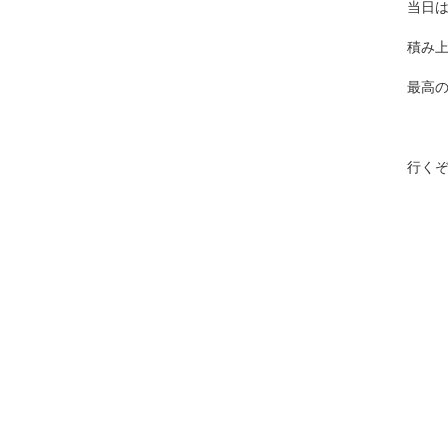
当日
積み
最高
行く