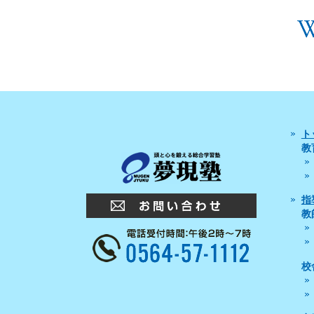
ト
教
指
教
校