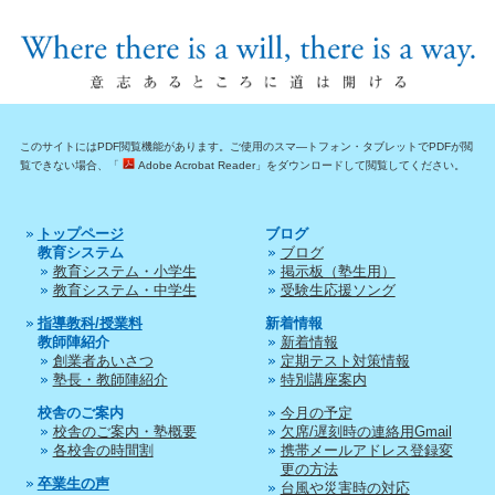
このサイトにはPDF閲覧機能があります。ご使用のスマ―トフォン・タブレットでPDFが閲
覧できない場合、「
Adobe Acrobat Reader」をダウンロードして閲覧してください。
トップページ
ブログ
教育システム
ブログ
教育システム・小学生
掲示板（塾生用）
教育システム・中学生
受験生応援ソング
指導教科/授業料
新着情報
教師陣紹介
新着情報
創業者あいさつ
定期テスト対策情報
塾長・教師陣紹介
特別講座案内
校舎のご案内
今月の予定
校舎のご案内・塾概要
欠席/遅刻時の連絡用Gmail
各校舎の時間割
携帯メールアドレス登録変
更の方法
卒業生の声
台風や災害時の対応