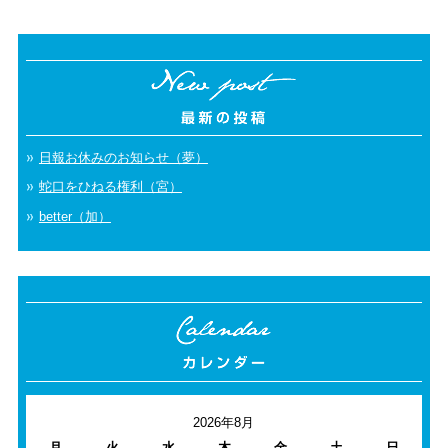
日報お休みのお知らせ（夢）
蛇口をひねる権利（宮）
better（加）
2026年8月
月
火
水
木
金
土
日