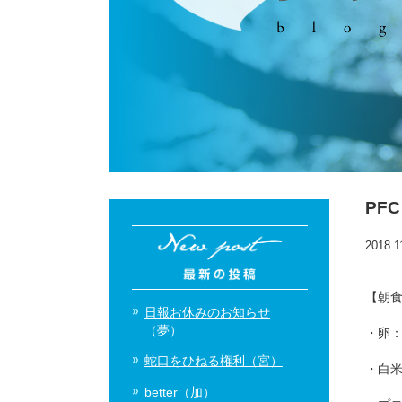
PF
2018.1
【朝
日報お休みのお知らせ
（夢）
・卵：
蛇口をひねる権利（宮）
・白米
better（加）