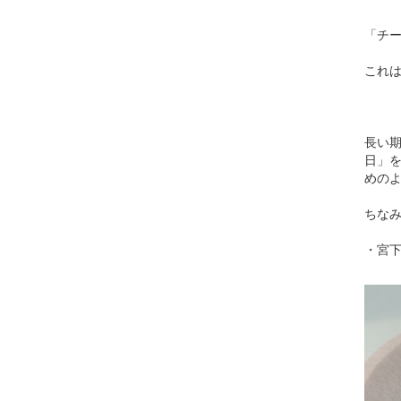
「チ
これ
長い
日」
めの
ちな
・宮