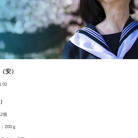
C（安）
1.03
食】
2個
：200ｇ