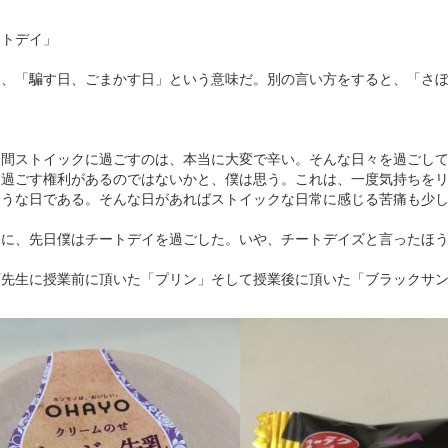
ートデイ」
は、「騙す日、ごまかす日」という意味だ。別の言い方をすると、「さ
期間ストイックに過ごすのは、本当に大変で辛い。そんな日々を過ごし
を過ごす権利があるのではないかと、僕は思う。これは、一度気持ちを
ような日である。そんな日があればストイックな日常に感じる苦痛も少
みに、先日僕はチートデイを過ごした。いや、チートデイズと言ったほ
下先生に授業前に頂いた「プリン」そして授業後に頂いた「ブラックサ