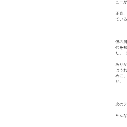
ュー
正直
てい
僕の
代を
た。
あり
はう
めに
だ。
次の
そん