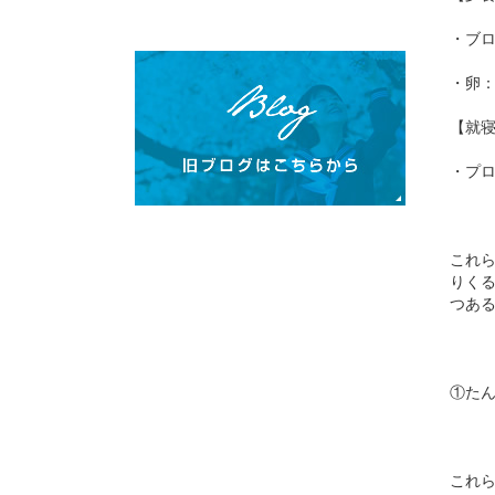
・ブロ
・卵：
【就
・プ
これ
りく
つあ
①たん
これ