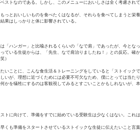
がベストなのである。しかし、このメニューにおいしさは全く考慮され
、もっとおいしいものを食べたくはなるが、それらを食べてしまうと栄
る結果はしっかりと体に影響されている。
肩は「ハンガー」と比喩されるくらいの「なで肩」であったが、今とな
知っている生徒からは、「先生、なで肩治りましたね！」との反応。確
（笑）
がたいことに、こんな食生活＆トレーニングをしていると「ストイック
れしいが、理想に近づくためには必要不可欠なため、僕にとっては当た
、何かを犠牲にするのは客観視してみるとすごいことかもしれないが、
テストに向けて、準備をすでに始めている受験生は少なくはない。これ
な早くも準備をスタートさせているストイックな生徒に伝えたいこと言