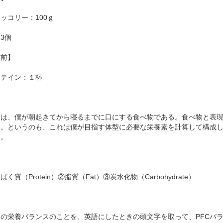
ッコリー：100ｇ
3個
寝前】
ロテイン：１杯
らは、僕が朝起きてから寝るまでに口にする食べ物である。食べ物と表
る。というのも、これは僕が目指す体型に必要な栄養素を計算して構成
る。
ぱく質（Protein）②脂質（Fat）③炭水化物（Carbohydrate）
らの栄養バランスのことを、英語にしたときの頭文字を取って、PFCバ