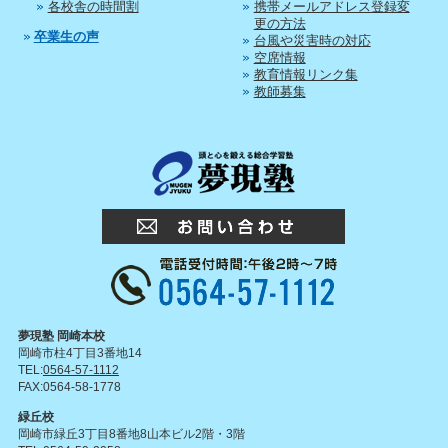
各校舎の時間割
携帯メールアドレス登録変
更の方法
卒業生の声
台風や災害時の対応
空席情報
教育情報リンク集
教師募集
夢現塾 岡崎本校
岡崎市柱4丁目3番地14
TEL:
0564-57-1112
FAX:0564-58-1778
緑丘校
岡崎市緑丘3丁目8番地8山本ビル2階・3階