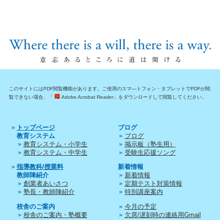
このサイトにはPDF閲覧機能があります。ご使用のスマ―トフォン・タブレットでPDFが閲
覧できない場合、「
Adobe Acrobat Reader」をダウンロードして閲覧してください。
トップページ
ブログ
教育システム
ブログ
教育システム・小学生
掲示板（塾生用）
教育システム・中学生
受験生応援ソング
指導教科/授業料
新着情報
教師陣紹介
新着情報
創業者あいさつ
定期テスト対策情報
塾長・教師陣紹介
特別講座案内
校舎のご案内
今月の予定
校舎のご案内・塾概要
欠席/遅刻時の連絡用Gmail