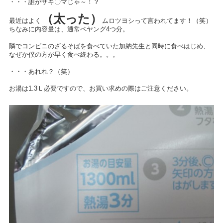
・・・誰がザキ〇マじゃ～！？
（太った）
最近はよく
ムロツヨシって言われてます！（笑）
ちなみに内容量は、通常ペヤング4つ分。
隣でコンビニのざるそばを食べていた加納先生と同時に食べはじめ、
なぜか僕の方が早く食べ終わる。。。
・・・あれれ？（笑）
お湯は1.3Ｌ必要ですので、お買い求めの際はご注意ください。