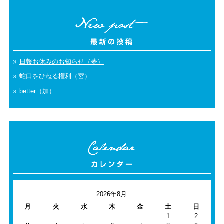
日報お休みのお知らせ（夢）
蛇口をひねる権利（宮）
better（加）
2026年8月
月
火
水
木
金
土
日
1
2