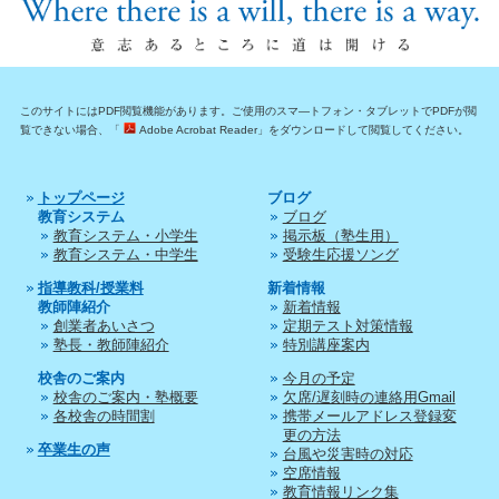
このサイトにはPDF閲覧機能があります。ご使用のスマ―トフォン・タブレットでPDFが閲
覧できない場合、「
Adobe Acrobat Reader」をダウンロードして閲覧してください。
トップページ
ブログ
教育システム
ブログ
教育システム・小学生
掲示板（塾生用）
教育システム・中学生
受験生応援ソング
指導教科/授業料
新着情報
教師陣紹介
新着情報
創業者あいさつ
定期テスト対策情報
塾長・教師陣紹介
特別講座案内
校舎のご案内
今月の予定
校舎のご案内・塾概要
欠席/遅刻時の連絡用Gmail
各校舎の時間割
携帯メールアドレス登録変
更の方法
卒業生の声
台風や災害時の対応
空席情報
教育情報リンク集