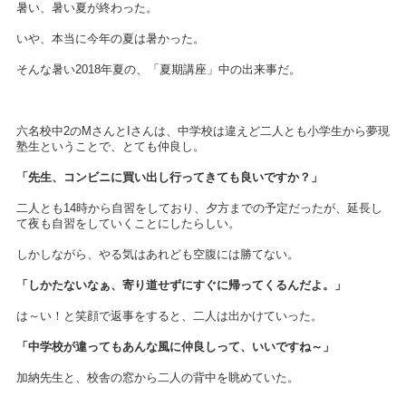
暑い、暑い夏が終わった。
いや、本当に今年の夏は暑かった。
そんな暑い2018年夏の、「夏期講座」中の出来事だ。
六名校中2のMさんとIさんは、中学校は違えど二人とも小学生から夢現
塾生ということで、とても仲良し。
「先生、コンビニに買い出し行ってきても良いですか？」
二人とも14時から自習をしており、夕方までの予定だったが、延長し
て夜も自習をしていくことにしたらしい。
しかしながら、やる気はあれども空腹には勝てない。
「しかたないなぁ、寄り道せずにすぐに帰ってくるんだよ。」
は～い！と笑顔で返事をすると、二人は出かけていった。
「中学校が違ってもあんな風に仲良しって、いいですね～」
加納先生と、校舎の窓から二人の背中を眺めていた。