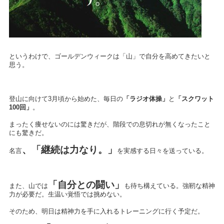
というわけで、ゴールデンウィークは「山」で自分を高めてきたいと
思う。
登山に向けて3月頃から始めた、毎日の
「ラジオ体操」
と
「スクワット
100回」
。
まったく痩せないのには驚きだが、階段での息切れが無くなったこと
にも驚きだ。
、「継続は力なり。」
名言
を実感する日々を送っている。
「自分との闘い」
また、山では
も待ち構えている。強靭な精神
力が必要だ。生温い覚悟では挑めない。
そのため、明日は精神力を手に入れるトレーニングに行く予定だ。