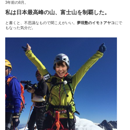
3年前の8月。
私は日本最高峰の山、富士山を制覇した。
と書くと、不思議なもので聞こえがいい。
夢現塾のイモトアヤコ
にで
もなった気分だ。