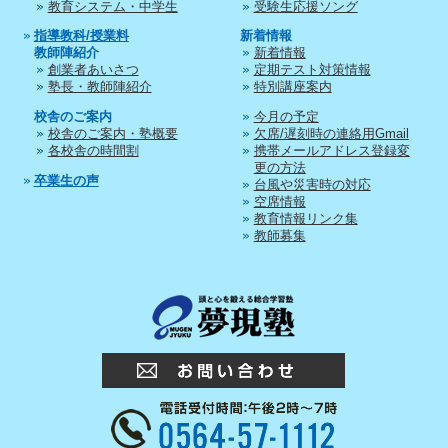
教育システム・中学生
受験生応援ソング
指導教科/授業料
新着情報
教師陣紹介
新着情報
創業者あいさつ
定期テスト対策情報
塾長・教師陣紹介
特別講座案内
校舎のご案内
今月の予定
校舎のご案内・塾概要
欠席/遅刻時の連絡用Gmail
各校舎の時間割
携帯メールアドレス登録変
更の方法
卒業生の声
台風や災害時の対応
空席情報
教育情報リンク集
教師募集