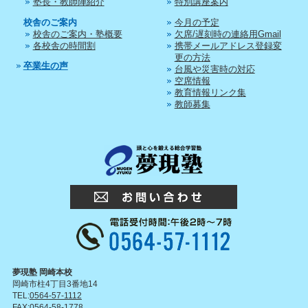
塾長・教師陣紹介
特別講座案内
校舎のご案内
今月の予定
校舎のご案内・塾概要
欠席/遅刻時の連絡用Gmail
各校舎の時間割
携帯メールアドレス登録変
更の方法
卒業生の声
台風や災害時の対応
空席情報
教育情報リンク集
教師募集
夢現塾 岡崎本校
岡崎市柱4丁目3番地14
TEL:
0564-57-1112
FAX:0564-58-1778