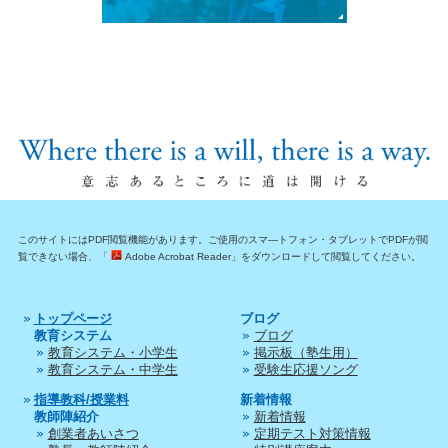
このサイトにはPDF閲覧機能があります。ご使用のスマ―トフォン・タブレットでPDFが閲
覧できない場合、「
Adobe Acrobat Reader」をダウンロードして閲覧してください。
トップページ
ブログ
教育システム
ブログ
教育システム・小学生
掲示板（塾生用）
教育システム・中学生
受験生応援ソング
指導教科/授業料
新着情報
教師陣紹介
新着情報
創業者あいさつ
定期テスト対策情報