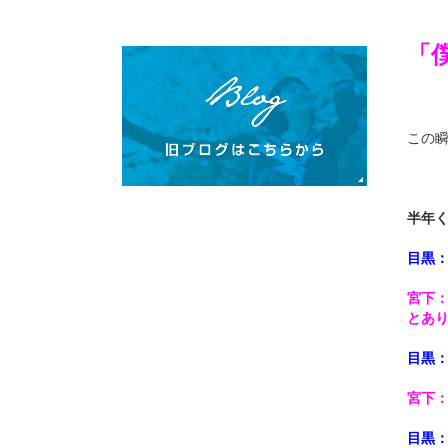
「
この
半年
目黒
宮下
とあ
目黒
宮下
目黒