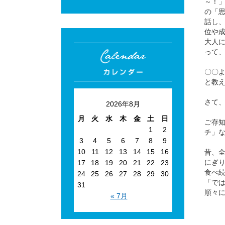
～！
の「
話し
位や
大人
って
〇〇
と教
さて
2026年8月
月
火
水
木
金
土
日
ご存
1
2
チ」
3
4
5
6
7
8
9
10
11
12
13
14
15
16
昔、
にぎ
17
18
19
20
21
22
23
食べ
24
25
26
27
28
29
30
「で
31
順々
« 7月