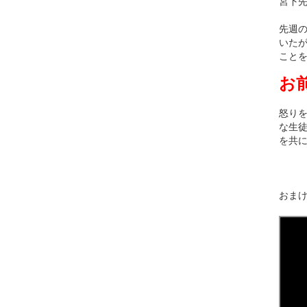
宮下
先週
いた
こと
お
怒り
な生
を共
おまけ