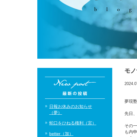
モノ
2024.0
夢現塾
日報お休みのお知らせ
（夢）
先日
蛇口をひねる権利（宮）
その一
も内
better（加）