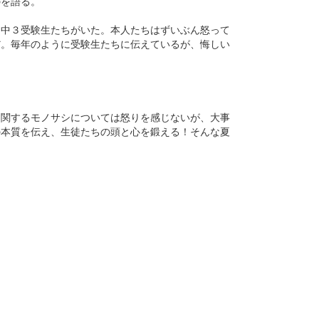
のを語る。
た中３受験生たちがいた。本人たちはずいぶん怒って
だ。毎年のように受験生たちに伝えているが、悔しい
に関するモノサシについては怒りを感じないが、大事
の本質を伝え、生徒たちの頭と心を鍛える！そんな夏