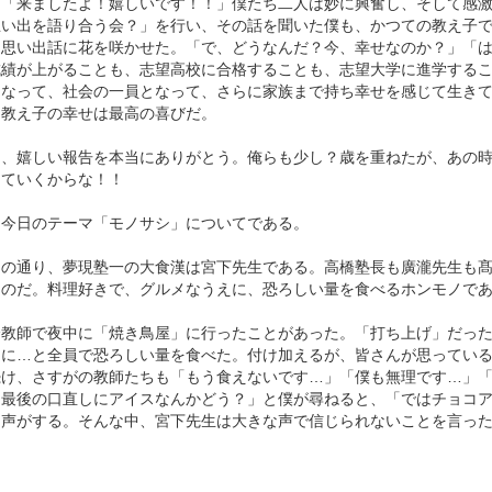
」「来ましたよ！嬉しいです！！」僕たち二人は妙に興奮し、そして感
思い出を語り合う会？」を行い、その話を聞いた僕も、かつての教え子
、思い出話に花を咲かせた。「で、どうなんだ？今、幸せなのか？」「
成績が上がることも、志望高校に合格することも、志望大学に進学する
になって、社会の一員となって、さらに家族まで持ち幸せを感じて生き
、教え子の幸せは最高の喜びだ。
よ、嬉しい報告を本当にありがとう。俺らも少し？歳を重ねたが、あの
えていくからな！！
、今日のテーマ「モノサシ」についてである。
知の通り、夢現塾一の大食漢は宮下先生である。高橋塾長も廣瀧先生も
なのだ。料理好きで、グルメなうえに、恐ろしい量を食べるホンモノで
全教師で夜中に「焼き鳥屋」に行ったことがあった。「打ち上げ」だっ
りに…と全員で恐ろしい量を食べた。付け加えるが、皆さんが思っている
続け、さすがの教師たちも「もう食えないです…」「僕も無理です…」
は最後の口直しにアイスなんかどう？」と僕が尋ねると、「ではチョコ
に声がする。そんな中、宮下先生は大きな声で信じられないことを言っ