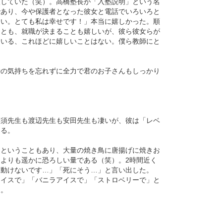
激していた（笑）。高橋塾長が「入塾説明」という名
であり、今や保護者となった彼女と電話でいろいろと
はい。とても私は幸せです！」本当に嬉しかった。順
ことも、就職が決まることも嬉しいが、彼ら彼女らが
ている、これほどに嬉しいことはない。僕ら教師にと
時の気持ちを忘れずに全力で君のお子さんもしっかり
髙須先生も渡辺先生も安田先生も凄いが、彼は「レベ
ある。
たということもあり、大量の焼き鳥に唐揚げに焼きお
よりも遥かに恐ろしい量である（笑）。2時間近く
「動けないです…」「死にそう…」と言い出した。
アイスで」「バニラアイスで」「ストロベリーで」と
た。