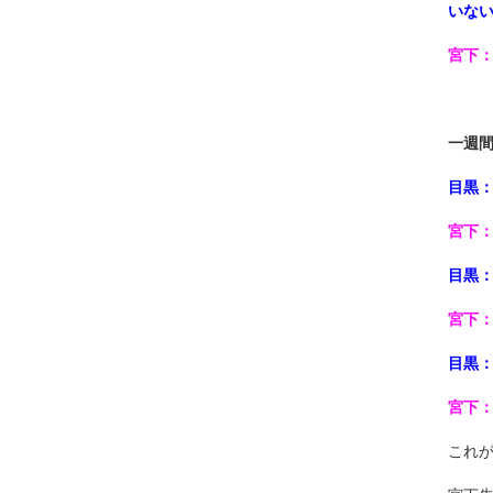
いな
宮下
一週
目黒
宮下
目黒
宮下
目黒
宮下
これ