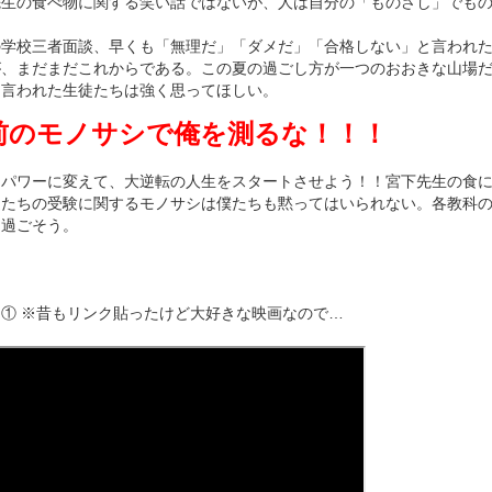
先生の食べ物に関する笑い話ではないが、人は自分の「ものさし」でも
の学校三者面談、早くも「無理だ」「ダメだ」「合格しない」と言われ
が、まだまだこれからである。この夏の過ごし方が一つのおおきな山場
を言われた生徒たちは強く思ってほしい。
前のモノサシで俺を測るな！！！
をパワーに変えて、大逆転の人生をスタートさせよう！！宮下先生の食
徒たちの受験に関するモノサシは僕たちも黙ってはいられない。各教科
に過ごそう。
① ※昔もリンク貼ったけど大好きな映画なので…