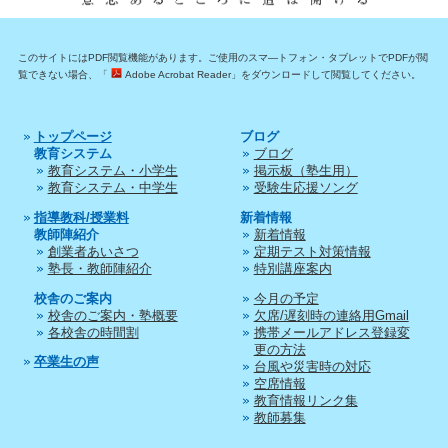
このサイトにはPDF閲覧機能があります。ご使用のスマ―トフォン・タブレットでPDFが閲
覧できない場合、「
Adobe Acrobat Reader」をダウンロードして閲覧してください。
トップページ
ブログ
教育システム
ブログ
教育システム・小学生
掲示板（塾生用）
教育システム・中学生
受験生応援ソング
指導教科/授業料
新着情報
教師陣紹介
新着情報
創業者あいさつ
定期テスト対策情報
塾長・教師陣紹介
特別講座案内
校舎のご案内
今月の予定
校舎のご案内・塾概要
欠席/遅刻時の連絡用Gmail
各校舎の時間割
携帯メールアドレス登録変
更の方法
卒業生の声
台風や災害時の対応
空席情報
教育情報リンク集
教師募集