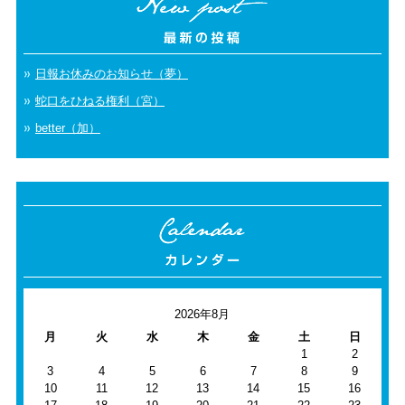
日報お休みのお知らせ（夢）
蛇口をひねる権利（宮）
better（加）
2026年8月
月
火
水
木
金
土
日
1
2
3
4
5
6
7
8
9
10
11
12
13
14
15
16