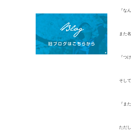
『なん
また名
『つ
そして
『また
ただし