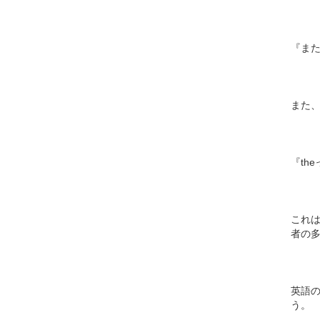
『ま
また、
『the
これ
者の
英語の
う。