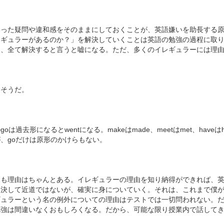
いった疑問や違和感をそのままにしておくことが、英語嫌いを助長する
レギュラーがあるのか？」を解決していくことは英語の勉強の過程に取
ら、全て解決すると言うと嘘になる。ただ、多くのイレギュラーには理
もそうだ。
goは過去形になるとwentになる。makeはmade、meetはmet、hav
、goだけは原形のかけらもない。
にも理由はちゃんとある。イレギュラーの理由を知り納得ができれば、
。決して近道ではないが、確実に身についていく。それは、これまで僕
ギュラーという名の例外についての理由はテストでは一切問われない。
勉強は間違いなくおもしろくなる。だから、可能な限り授業内で話して