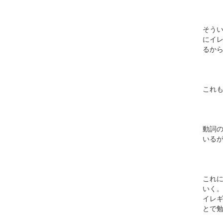
そう
にイ
るか
これ
動詞の
いるが
これ
いく
イレ
とで