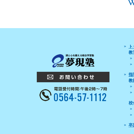
ト
教
指
教
校
卒