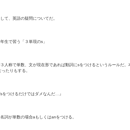
戻して、英語の疑問についてだ。
年生で習う「３単現のs」
３人称で単数、文が現在形であれば動詞にsをつけるというルールだ。本
になったりもする。
sをつけるだけではダメなんだ…』
名詞が単数の場合aもしくはanをつける。