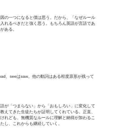
原因の一つになると僕は思う。だから、「なぜルール
り入れるべきだと強く思う。もちろん英語が言語であ
由がある。
eはhad、seeはsaw。他の動詞はある程度原形が残って
英語が「つまらない」から「おもしろい」に変化して
が教えてきた生徒たちが証明してくれている。正直、
だけれども、無機質なルールに理解と納得が加わるこ
きたし、これからも継続していく。