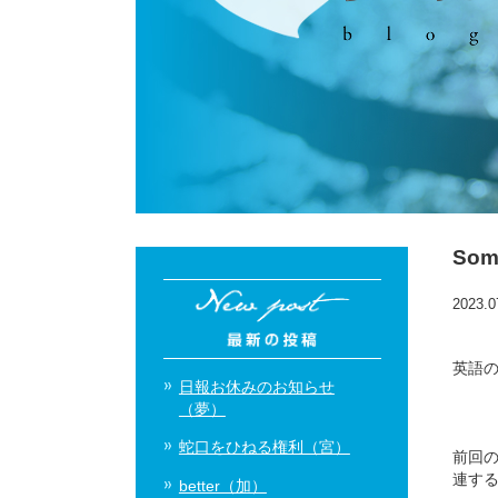
Som
2023.0
英語
日報お休みのお知らせ
（夢）
蛇口をひねる権利（宮）
前回の
連す
better（加）