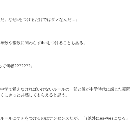
ただ。なぜsをつけるだけではダメなんだ…』
単数や複数に関わらずtheをつけることもある。
って何者???????』
は中学で覚えなければいけないルールの一部と僕が中学時代に感じた疑
多くにきっと共感してもらえると思う。
ルールにケチをつけるのはナンセンスだが、「s以外にesやiesにな