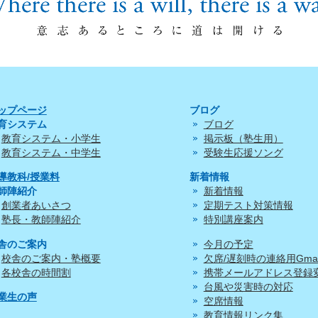
ップページ
ブログ
育システム
ブログ
教育システム・小学生
掲示板（塾生用）
教育システム・中学生
受験生応援ソング
導教科/授業料
新着情報
師陣紹介
新着情報
創業者あいさつ
定期テスト対策情報
塾長・教師陣紹介
特別講座案内
舎のご案内
今月の予定
校舎のご案内・塾概要
欠席/遅刻時の連絡用Gmai
各校舎の時間割
携帯メールアドレス登録
台風や災害時の対応
業生の声
空席情報
教育情報リンク集