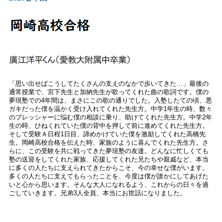
「思い出せばこうしてたくさんの支えのなかで歩いてきた…」最後の
通常授業で、宮下先生と加納先生が歌ってくれた曲の歌詞です。僕の
夢現塾での
4
年間は、まさにこの歌の通りでした。入塾したての頃、悪
ガキだった僕を温かく受け入れてくれた先生方。中学
1
年生の時、数々
のプレッシャーに悩む僕の相談に乗り、助けてくれた先生方。中学
2
年
生の時、ひねくれていた僕の背中を押して前に進めてくれた先生方。
そして受験Ａ日程
1
日目、諦めかけていた僕を激励してくれた高橋先
生。岡崎高校合格を伝えた時、家族のように喜んでくれた先生方。さ
らに、この受験を共に戦ってきた夢現塾の友達。どんなに忙しくても
塾の送迎をしてくれた家族、応援してくれた兄たちや親戚など、本当
に多くの人たちに支えられてきたからこそ、今の幸せな僕がいます。
多くの人たちに支えてもらったことを、今度は僕が誰かにしてあげた
いと心から思います。そんな大人になれるよう、これからの日々を過
ごしていきます。兄弟3人全員、本当にお世話になりました。