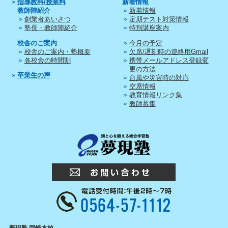
指導教科/授業料
新着情報
教師陣紹介
新着情報
創業者あいさつ
定期テスト対策情報
塾長・教師陣紹介
特別講座案内
校舎のご案内
今月の予定
校舎のご案内・塾概要
欠席/遅刻時の連絡用Gmail
各校舎の時間割
携帯メールアドレス登録変
更の方法
卒業生の声
台風や災害時の対応
空席情報
教育情報リンク集
教師募集
夢現塾 岡崎本校