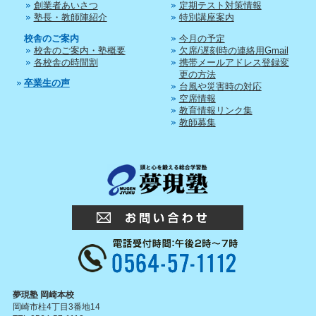
創業者あいさつ
定期テスト対策情報
塾長・教師陣紹介
特別講座案内
校舎のご案内
今月の予定
校舎のご案内・塾概要
欠席/遅刻時の連絡用Gmail
各校舎の時間割
携帯メールアドレス登録変
更の方法
卒業生の声
台風や災害時の対応
空席情報
教育情報リンク集
教師募集
夢現塾 岡崎本校
岡崎市柱4丁目3番地14