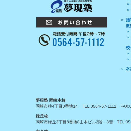
指
教
校
卒
夢現塾 岡崎本校
岡崎市柱4丁目3番地14
TEL:
0564-57-1112
FAX:
緑丘校
岡崎市緑丘3丁目8番地8山本ビル2階・3階
TEL:
05