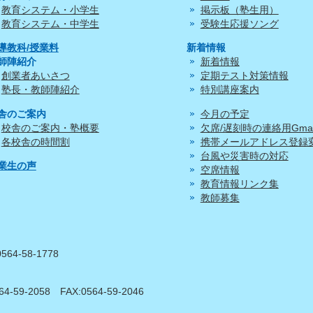
教育システム・小学生
掲示板（塾生用）
教育システム・中学生
受験生応援ソング
導教科/授業料
新着情報
師陣紹介
新着情報
創業者あいさつ
定期テスト対策情報
塾長・教師陣紹介
特別講座案内
舎のご案内
今月の予定
校舎のご案内・塾概要
欠席/遅刻時の連絡用Gmai
各校舎の時間割
携帯メールアドレス登録
台風や災害時の対応
業生の声
空席情報
教育情報リンク集
教師募集
0564-58-1778
64-59-2058
FAX:0564-59-2046