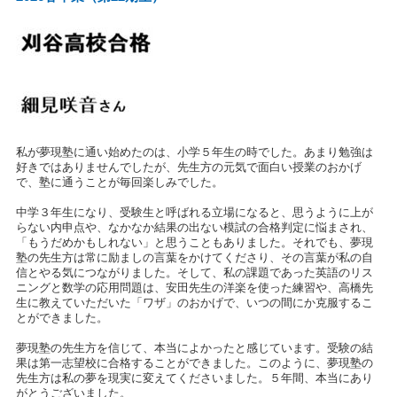
私が夢現塾に通い始めたのは、小学５年生の時でした。あまり勉強は
好きではありませんでしたが、先生方の元気で面白い授業のおかげ
で、塾に通うことが毎回楽しみでした。
中学３年生になり、受験生と呼ばれる立場になると、思うように上が
らない内申点や、なかなか結果の出ない模試の合格判定に悩まされ、
「もうだめかもしれない」と思うこともありました。それでも、夢現
塾の先生方は常に励ましの言葉をかけてくださり、その言葉が私の自
信とやる気につながりました。そして、私の課題であった英語のリス
ニングと数学の応用問題は、安田先生の洋楽を使った練習や、高橋先
生に教えていただいた「ワザ」のおかげで、いつの間にか克服するこ
とができました。
夢現塾の先生方を信じて、本当によかったと感じています。受験の結
果は第一志望校に合格することができました。このように、夢現塾の
先生方は私の夢を現実に変えてくださいました。５年間、本当にあり
がとうございました。