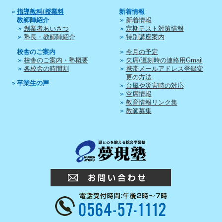
指導教科/授業料
新着情報
教師陣紹介
新着情報
創業者あいさつ
定期テスト対策情報
塾長・教師陣紹介
特別講座案内
校舎のご案内
今月の予定
校舎のご案内・塾概要
欠席/遅刻時の連絡用Gmail
各校舎の時間割
携帯メールアドレス登録変
更の方法
卒業生の声
台風や災害時の対応
空席情報
教育情報リンク集
教師募集