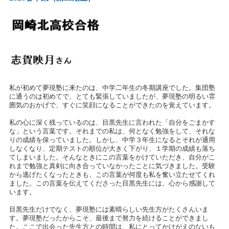
私が初めて夢現塾に来たのは、中学二年生の冬期講座でした。集団塾
に通うのは初めてで、とても緊張していましたが、夢現塾の明るい雰
囲気のおかげで、すぐに笑顔になることができたのを覚えています。
私の心に深く残っているのは、目黒先生に言われた「自分をごまかす
な」という言葉です。それまでの私は、何となく勉強をして、それな
りの成績を保っていました。しかし、中学３年生になるとそれが通用
しなくなり、定期テストの順位が大きく下がり、１学期の成績も落ち
てしまいました。そんなときにこの言葉をかけていただき、自分がこ
れまで勉強と真剣に向き合っていなかったことに気づきました。受験
から逃げたくなったときも、この言葉が何度も私を奮い立たせてくれ
ました。この言葉を伝えてくださった目黒先生には、心から感謝して
います。
目黒先生だけでなく、夢現塾には素晴らしい先生方がたくさんいま
す。夢現塾だったからこそ、最後まで努力を続けることができまし
た。ここで出会った先生方との時間は、私にとってかけがえのないも