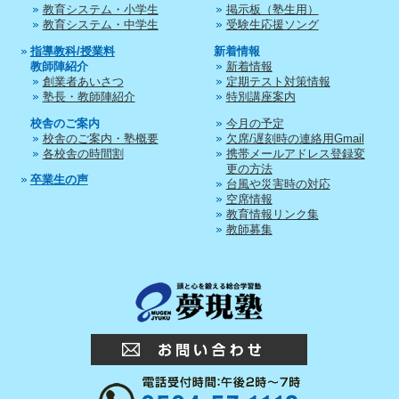
教育システム・小学生
掲示板（塾生用）
教育システム・中学生
受験生応援ソング
指導教科/授業料
新着情報
教師陣紹介
新着情報
創業者あいさつ
定期テスト対策情報
塾長・教師陣紹介
特別講座案内
校舎のご案内
今月の予定
校舎のご案内・塾概要
欠席/遅刻時の連絡用Gmail
各校舎の時間割
携帯メールアドレス登録変
更の方法
卒業生の声
台風や災害時の対応
空席情報
教育情報リンク集
教師募集