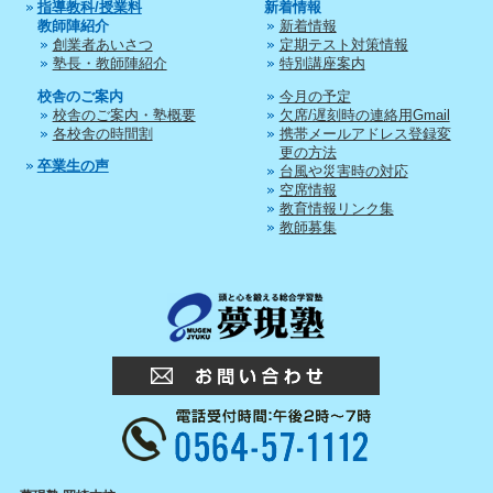
指導教科/授業料
新着情報
教師陣紹介
新着情報
創業者あいさつ
定期テスト対策情報
塾長・教師陣紹介
特別講座案内
校舎のご案内
今月の予定
校舎のご案内・塾概要
欠席/遅刻時の連絡用Gmail
各校舎の時間割
携帯メールアドレス登録変
更の方法
卒業生の声
台風や災害時の対応
空席情報
教育情報リンク集
教師募集