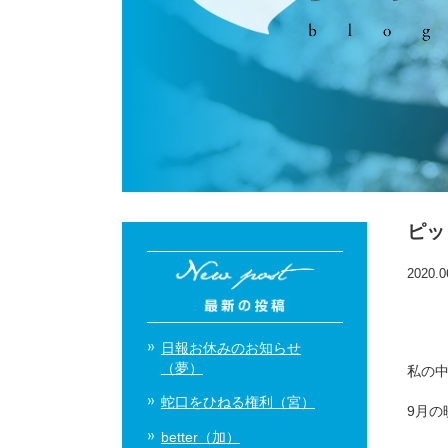
ピッ
2020.0
日報お休みのお知らせ
（夢）
私の
蛇口をひねる権利（宮）
9月の
better（加）