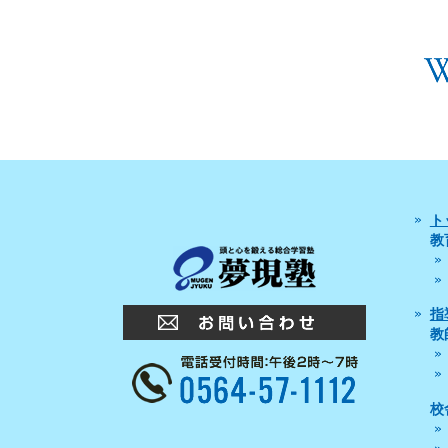
ト
教
指
教
校