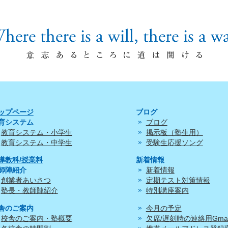
ップページ
ブログ
育システム
ブログ
教育システム・小学生
掲示板（塾生用）
教育システム・中学生
受験生応援ソング
導教科/授業料
新着情報
師陣紹介
新着情報
創業者あいさつ
定期テスト対策情報
塾長・教師陣紹介
特別講座案内
舎のご案内
今月の予定
校舎のご案内・塾概要
欠席/遅刻時の連絡用Gmai