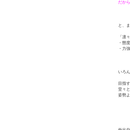
だか
と、
「凛
・態
・力
いろ
目指
堂々
姿勢
外出