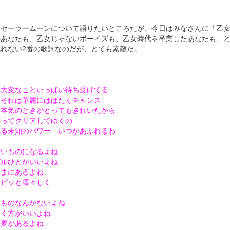
、セーラームーンについて語りたいところだが、今日はみなさんに「乙
のあなたも、乙女じゃないボーイズも、乙女時代を卒業したあなたも、
流れない2番の歌詞なのだが、とても素敵だ。
と大変なこといっぱい待ち受けてる
とそれは華麗にはばたくチャンス
な本気のときがとってもきれいだから
持ってクリアしてゆくの
眠る未知のパワー いつかあふれるわ
たいものになるよね
バルひとがいいよね
たまにあるよね
どピッと凛々しく
イものなんかないよね
めく方がいいよね
な夢があるよね