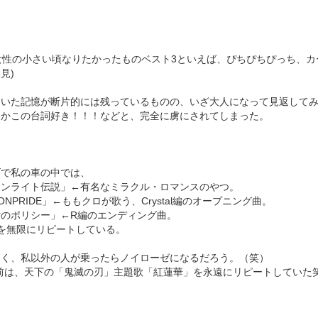
女性の小さい頃なりたかったものベスト3といえば、ぴちぴちぴっち、カ
見)
ていた記憶が断片的には残っているものの、いざ大人になって見返して
とかこの台詞好き！！！などと、完全に虜にされてしまった。
げで私の車の中では、
ーンライト伝説」←有名なミラクル・ロマンスのやつ。
ONPRIDE」←ももクロが歌う、Crystal編のオープニング曲。
女のポリシー」←R編のエンディング曲。
を無限にリピートしている。
らく、私以外の人が乗ったらノイローゼになるだろう。（笑）
前は、天下の「鬼滅の刃」主題歌「紅蓮華」を永遠にリピートしていた笑