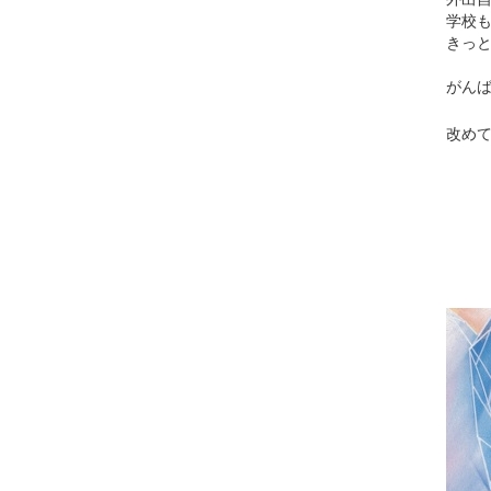
学校
きっ
がん
改め