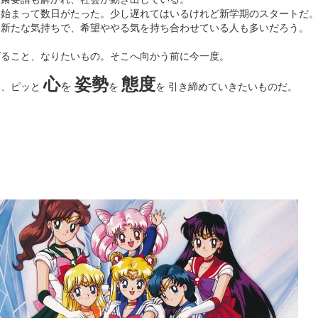
も始まって数日がたった。少し遅れてはいるけれど新学期のスタートだ
と新たな気持ちで、希望ややる気を持ち合わせている人も多いだろう。
ばること、なりたいもの。そこへ向かう前に今一度。
心
姿勢
態度
を
て、ピッと
を
を 引き締めていきたいものだ。