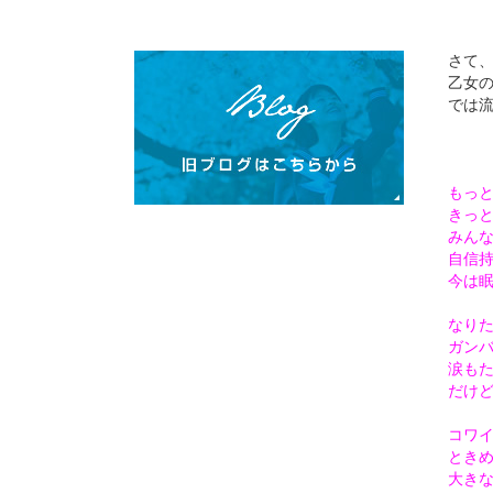
さて
乙女
では
もっ
きっ
みん
自信
今は
なり
ガン
涙も
だけ
コワ
とき
大き