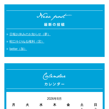
日報お休みのお知らせ（夢）
蛇口をひねる権利（宮）
better（加）
2026年8月
月
火
水
木
金
土
日