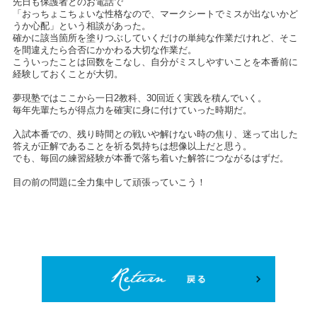
先日も保護者とのお電話で
「おっちょこちょいな性格なので、マークシートでミスが出ないかど
うか心配」という相談があった。
確かに該当箇所を塗りつぶしていくだけの単純な作業だけれど、そこ
を間違えたら合否にかかわる大切な作業だ。
こういったことは回数をこなし、自分がミスしやすいことを本番前に
経験しておくことが大切。
夢現塾ではここから一日2教科、30回近く実践を積んでいく。
毎年先輩たちが得点力を確実に身に付けていった時期だ。
入試本番での、残り時間との戦いや解けない時の焦り、迷って出した
答えが正解であることを祈る気持ちは想像以上だと思う。
でも、毎回の練習経験が本番で落ち着いた解答につながるはずだ。
目の前の問題に全力集中して頑張っていこう！