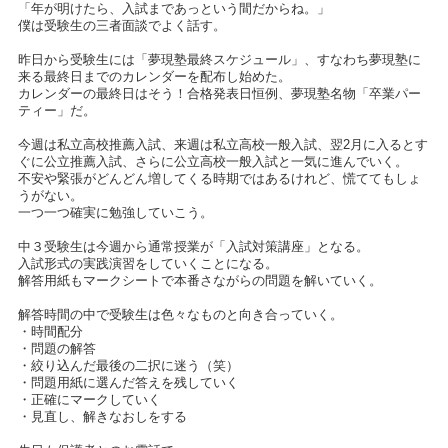
「年が明けたら、入試まであっという間だからね。」
僕は受験生の三者面談でよく話す。
昨日から受験生には「夢現塾最終スケジュール」、すなわち夢現塾に
来る最終日までのカレンダーを配布し始めた。
カレンダーの最終日はそう！合格発表日恒例、夢現塾名物「卒業パー
ティー」だ。
今週は私立高校推薦入試、来週は私立高校一般入試、翌2月に入るとす
ぐに公立推薦入試、さらに公立高校一般入試と一気に進んでいく。
不安や緊張がどんどん増してくる時期ではあるけれど、慌ててもしょ
うがない。
一つ一つ確実に勉強していこう。
中３受験生は今週から通常授業が「入試対策講座」となる。
入試形式の実践演習をしていくことになる。
解答用紙もマークシートで本番さながらの問題を解いていく。
解答時間の中で受験生は色々なものと向き合っていく。
・時間配分
・問題の解答
・絞り込んだ最後の二択に迷う（笑）
・問題用紙に選んだ答えを残していく
・正確にマークしていく
・見直し、解きなおしをする