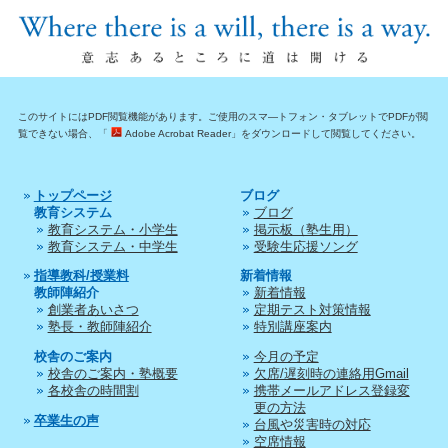
このサイトにはPDF閲覧機能があります。ご使用のスマ―トフォン・タブレットでPDFが閲
覧できない場合、「
Adobe Acrobat Reader」をダウンロードして閲覧してください。
トップページ
ブログ
教育システム
ブログ
教育システム・小学生
掲示板（塾生用）
教育システム・中学生
受験生応援ソング
指導教科/授業料
新着情報
教師陣紹介
新着情報
創業者あいさつ
定期テスト対策情報
塾長・教師陣紹介
特別講座案内
校舎のご案内
今月の予定
校舎のご案内・塾概要
欠席/遅刻時の連絡用Gmail
各校舎の時間割
携帯メールアドレス登録変
更の方法
卒業生の声
台風や災害時の対応
空席情報