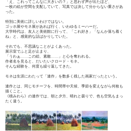
「え、これってこんなに大きいの？」と思わず声が出たほど、
一枚の絵が空間を支配していて、写真では決して分からない重さがあ
った。
特別に美術に詳しいわけではない。
ゴッホ展やモネ展があれば行く、いわゆるミーハーだ。
大学時代は、友人と美術館に行って、「これ好き」「なんか落ち着く
ね」と、感覚的な話ばかりしていた。
それでも、不思議なことがよくあった。
展示室でふと足が止まり、
「うわぁ……この絵、素敵……」と心を奪われる。
作者名を見ると、だいたいクロード・モネ。
そんな経験を、何度も繰り返してきた。
モネは生涯にわたって「連作」を数多く残した画家だったという。
連作とは、同じモチーフを、時間帯や天候、季節を変えながら何枚も
描くこと。
《積みわら》の連作では、朝と夕方、晴れと曇りで、色も空気もまっ
たく違う。