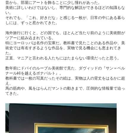
昔から、部屋にアートを飾ることに少し憧れがあった。
美術に詳しいわけではないし、専門的な解説ができるほどの知識もな
い。
それでも、「これ、好きだな」と感じる一枚が、日常の中にある暮ら
しには、ずっと惹かれてきた。
海外旅行に行くと、どの国でも、ほとんど当たり前のように美術館が
ツアーに組み込まれている。
特にヨーロッパは名作の宝庫だ。教科書で見たことのある作品や、美
術史では有名すぎるような作品を、実物で見る機会にも恵まれてき
た。
正直、マニアと言われる人たちにはたまらない環境だったと思う。
数年前にドバイのルーブル美術館で見た、ダヴィッドの『サン＝ベル
ナール峠を越えるボナパルト』。
教科書では一枚の写真だったその絵は、実物は人の背丈をはるかに超
え、
馬の筋肉や、風をはらんだマントの動きまで、圧倒的な情報量で迫っ
てきた。