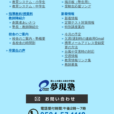
教育システム・小学生
掲示板（塾生用）
教育システム・中学生
受験生応援ソング
指導教科/授業料
新着情報
教師陣紹介
新着情報
創業者あいさつ
定期テスト対策情報
塾長・教師陣紹介
特別講座案内
校舎のご案内
今月の予定
校舎のご案内・塾概要
欠席/遅刻時の連絡用Gmail
各校舎の時間割
携帯メールアドレス登録変
更の方法
卒業生の声
台風や災害時の対応
空席情報
教育情報リンク集
教師募集