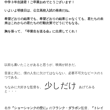
中学３年生諸君！ご卒業おめでとうございます！
いよいよ明後日は、公立高校入試の発表だね。
希望どおりの結果でも、希望どおりの結果じゃなくても、君たちの未
来はこれからの君たちの行動次第でどうにでもなる。
胸を張って、『卒業生を送る会』に出席してくれ！
以前も書いたことがあると思うが、映画が好きだ。
音楽と共に、僕の人生に欠けてはならない、必要不可欠なピースの１
つである。
少しだけ
、
ちなみに大好きな監督を
あげてみる
と・・・
名作
『ショーシャンクの空に』
の
フランク・ダラボン
監督、
『トレイ