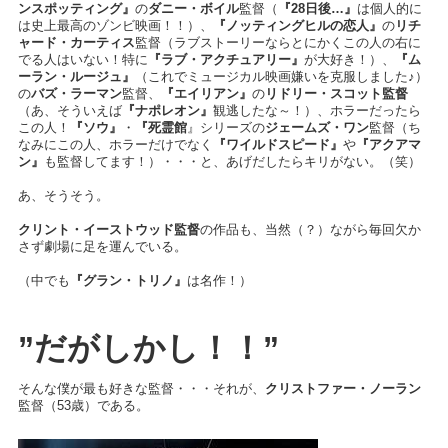
ンスポッティング』
の
ダニー・ボイル
監督（
『28日後…』
は個人的に
は史上最高のゾンビ映画！！）、
『ノッティングヒルの恋人』
の
リチ
ャード・カーティス
監督（ラブストーリーならとにかくこの人の右に
でる人はいない！特に
『ラブ・アクチュアリー』
が大好き！）、
『ム
ーラン・ルージュ』
（これでミュージカル映画嫌いを克服しました♪）
の
バズ・ラーマン
監督、
『エイリアン』
の
リドリー・スコット監督
（あ、そういえば
『ナポレオン』
観逃したな～！）、ホラーだったら
この人！
『ソウ』
・
『死霊館
』シリーズの
ジェームズ・ワン
監督（ち
なみにこの人、ホラーだけでなく
『ワイルドスピード』
や
『アクアマ
ン』
も監督してます！）・・・と、あげだしたらキリがない。（笑）
あ、そうそう。
クリント・イーストウッド監督
の作品も、当然（？）ながら毎回欠か
さず劇場に足を運んでいる。
（中でも
『グラン・トリノ』
は名作！）
”だがしかし！！”
そんな僕が最も好きな監督・・・それが、
クリストファー・ノーラン
監督（53歳）である。