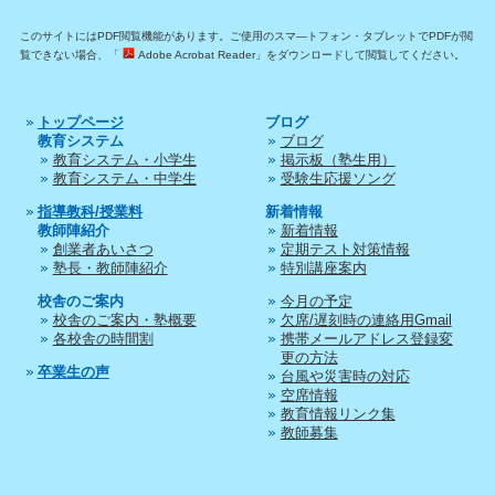
このサイトにはPDF閲覧機能があります。ご使用のスマ―トフォン・タブレットでPDFが閲
覧できない場合、「
Adobe Acrobat Reader」をダウンロードして閲覧してください。
トップページ
ブログ
教育システム
ブログ
教育システム・小学生
掲示板（塾生用）
教育システム・中学生
受験生応援ソング
指導教科/授業料
新着情報
教師陣紹介
新着情報
創業者あいさつ
定期テスト対策情報
塾長・教師陣紹介
特別講座案内
校舎のご案内
今月の予定
校舎のご案内・塾概要
欠席/遅刻時の連絡用Gmail
各校舎の時間割
携帯メールアドレス登録変
更の方法
卒業生の声
台風や災害時の対応
空席情報
教育情報リンク集
教師募集