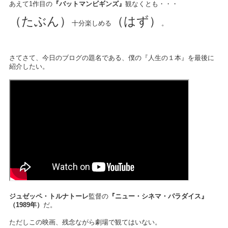
あえて1作目の
『バットマンビギンズ』
観なくとも・・・
（たぶん
）
（はず）
十分楽しめる
。
さてさて、今日のブログの題名である、僕の『人生の１本』を最後に
紹介したい。
ジュゼッペ・トルナトーレ
監督の
『ニュー・シネマ・パラダイス』
（1989年）
だ。
ただしこの映画、残念ながら劇場で観てはいない。