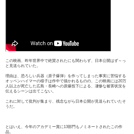
この映画、昨年世界中で絶賛されたにも関わらず、日本公開はず～っ
と見送られていた。
理由は、恐ろしい兵器（原子爆弾）を作ってしまった事実に苦悩する
オッペンハイマーの様子は作中で描かれるものの、この映画には20万
人以上が死亡した広島・長崎への原爆投下による、凄惨な被害状況を
伝えるシーンは出てこない。
これに対して批判が集まり、残念ながら日本公開が見送られていたそ
うだ。
とはいえ、今年のアカデミー賞に13部門もノミネートされたこの作
品。