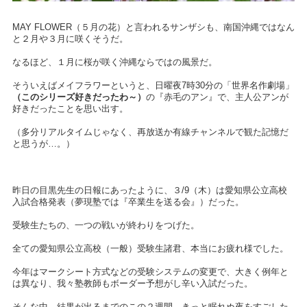
MAY FLOWER（５月の花）と言われるサンザシも、南国沖縄ではなん
と２月や３月に咲くそうだ。
なるほど、１月に桜が咲く沖縄ならではの風景だ。
そういえばメイフラワーというと、日曜夜7時30分の「世界名作劇場」
（このシリーズ好きだったわ～）
の『赤毛のアン』で、主人公アンが
好きだったことを思い出す。
（多分リアルタイムじゃなく、再放送か有線チャンネルで観た記憶だ
と思うが…。）
昨日の目黒先生の日報にあったように、３/9（木）は愛知県公立高校
入試合格発表（夢現塾では『卒業生を送る会』）だった。
受験生たちの、一つの戦いが終わりをつげた。
全ての愛知県公立高校（一般）受験生諸君、本当にお疲れ様でした。
今年はマークシート方式などの受験システムの変更で、大きく例年と
は異なり、我々塾教師もボーダー予想がし辛い入試だった。
そんな中、結果が出るまでのこの２週間、きっと眠れぬ夜をすごした