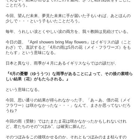
ことだろう。
今回、望んだ未来、夢見た未来に手が届いた子もいれば、あとほんの
少しで・・・という子もいたことだろう。
毎年、うれしい涙とくやしい涙の両方を、我々教師は見続けている。
今日の題、『April showers bring May flowers』はイギリスの諺（こと
わざ）で、直訳すると「4月の雨は5月の花（メイ・フラワーズ）をも
たらす」という意味になる。
日本と異なり、雨季が４月にあるイギリスならではの諺だが、
『4月の憂鬱（ゆううつ）な雨季があることによって、その後の素晴ら
しい結果（花）がもたらされる。』
という意味になる。
今回、思い通りの結果が得られなかった子、「あ～あ、僕の花（メイ
フラワー）は咲かなかったな・・・」なんて、まさか思ってないだろ
うね？
今回の雨（受験）ではたまたま花は咲かなかったかもしれないけれ
ど、君たちのその”つぼみ”、は確実に膨んだ。
そのつぼみをこの後咲かせるのか、それともつぼみのまま枯らすの