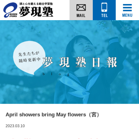
April showers bring May flowers（宮）
2023.03.10