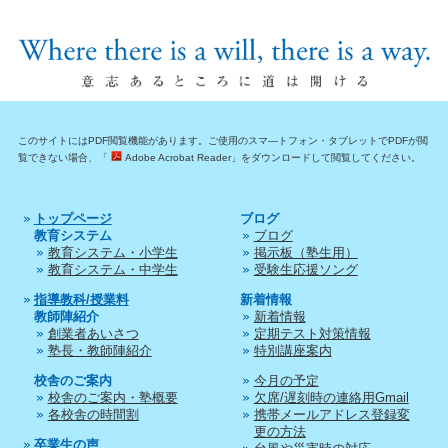
このサイトにはPDF閲覧機能があります。ご使用のスマ―トフォン・タブレットでPDFが閲
覧できない場合、「
Adobe Acrobat Reader」をダウンロードして閲覧してください。
トップページ
ブログ
教育システム
ブログ
教育システム・小学生
掲示板（塾生用）
教育システム・中学生
受験生応援ソング
指導教科/授業料
新着情報
教師陣紹介
新着情報
創業者あいさつ
定期テスト対策情報
塾長・教師陣紹介
特別講座案内
校舎のご案内
今月の予定
校舎のご案内・塾概要
欠席/遅刻時の連絡用Gmail
各校舎の時間割
携帯メールアドレス登録変
更の方法
卒業生の声