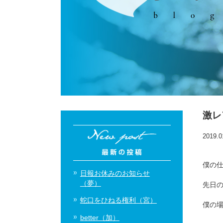
激レ
2019.0
僕の
日報お休みのお知らせ
（夢）
先日
蛇口をひねる権利（宮）
僕の場
better（加）