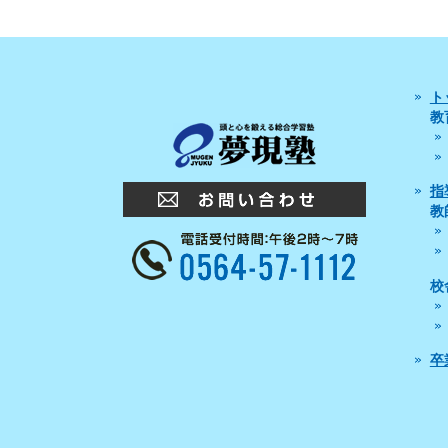
ト
教
指
教
校
卒