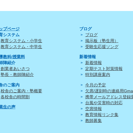
ップページ
ブログ
育システム
ブログ
教育システム・小学生
掲示板（塾生用）
教育システム・中学生
受験生応援ソング
導教科/授業料
新着情報
師陣紹介
新着情報
創業者あいさつ
定期テスト対策情報
塾長・教師陣紹介
特別講座案内
舎のご案内
今月の予定
校舎のご案内・塾概要
欠席/遅刻時の連絡用Gmai
各校舎の時間割
携帯メールアドレス登録
台風や災害時の対応
業生の声
空席情報
教育情報リンク集
教師募集