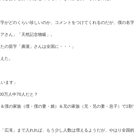
苗字がどのくらい珍しいのか、コメントをつけてくれるのだが、僕の名
レアさん」「天然記念物級」。
なたの苗字「廣瀧」さんは全国に・・・」
震えた。
人います」
000万人中70人だと？
＆僕の家族（僕・僕の妻・娘）＆兄の家族（兄・兄の妻・息子）で1割で
の「広滝」まで入れれば、もう少し人数は増えるようだが、やはり全国