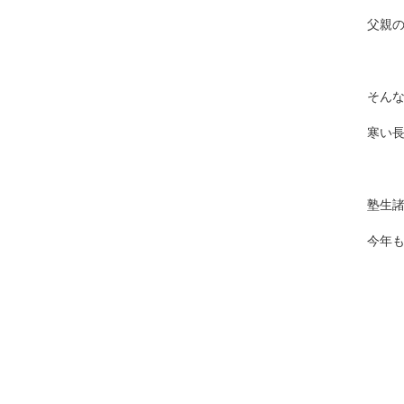
父親
そん
寒い
塾生
今年も