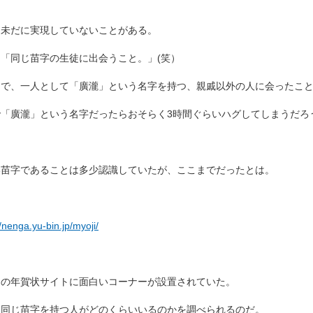
、未だに実現していないことがある。
「同じ苗字の生徒に出会うこと。」(笑）
まで、一人として「廣瀧」という名字を持つ、親戚以外の人に会ったこ
「廣瀧」という名字だったらおそらく3時間ぐらいハグしてしまうだろう
い苗字であることは多少認識していたが、ここまでだったとは。
//nenga.yu-bin.jp/myoji/
局の年賀状サイトに面白いコーナーが設置されていた。
に同じ苗字を持つ人がどのくらいいるのかを調べられるのだ。