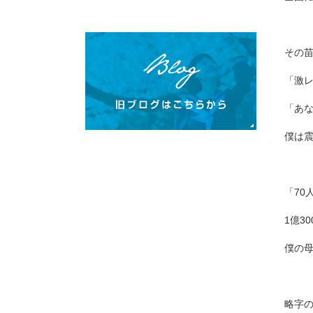
その
「激
「あ
僕は
「70
1億3
僕の母
略字